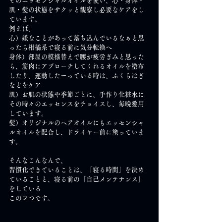
そのエッセンシャルオイルを使い、心・身体・
肌・髪の状態をサクッと観察し必要なケアをし
ています。
例えば、
心）嫌なことがあって落ち込んでいるなぁと思
ったら柑橘系で寝る前に気分転換へ
身体）部屋の模様替えで腰が疲労ぎみと思った
ら、筋肉にアプローチしてくれるオイルを塗布
したり、運動したーっている時は、ふくらはぎ
などをケア
肌）お肌の状態や季節ごとに、手作り化粧水に
その時々のエッセンスをチョイスし、毎晩愛用
しています。
髪）オリジナルのヘアオイルにもエッセンシャ
ルオイルを配合し、ドライヤー前に塗っていま
す。
そんなこんなんで、
習慣化できていることは、「寝る時間」を決め
ていることと、寝る前の「自己メンテナンス」
をしている
この２つです。