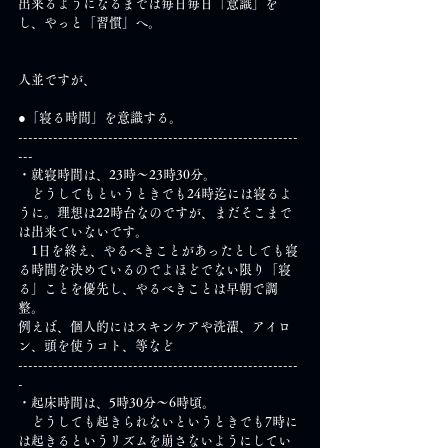
出来るようになるまでは毎日毎日「意識」を
し、やっと「習慣」へ。
人並ですが、
●「寝る時間」を意識する。
--------------------------------------------------------
---
・就寝時間は、23時～23時30分。
　どうしてもというときでも24時迄には寝るよ
うに。理想は22時台なのですが、まだそこまで
は出来ていないです。
　1日を終え、やるべきことがあったとしても寝
る時間を決めているのでよほどでない限り「寝
る」ことを優先し、やるべきことは早朝で調
整。
例えば、個人的にはスキンケアや洗濯、アイロ
ン、頭を使うコト、等など
--------------------------------------------------------
-
・起床時間は、5時30分～6時頃。
　どうしても起きられないというときでも7時に
は起きるというリズムを崩さないようにしてい