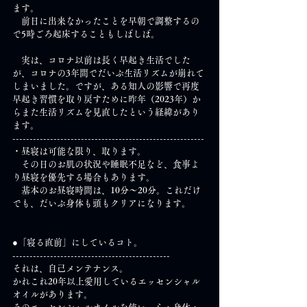
ます。
　前日に出来なかったことを早朝で調整するの
で5時ごろ起床することもしばしば。
　実は、コロナ以前は長く早起き生活でした
が、コロナの3年間でだいぶ生活リズムが崩れて
しまいました。ですが、ある知人の影響で再度
早起き習慣を取り戻すために昨年（2023年）か
らまた生活リズムを見直したという経緯があり
ます。
--------------------------------------------------------
・昼寝は可能な限り、取ります。
　その日のお肌の状況や睡眠不足など、食事よ
り昼寝を優先する場合もあります。
　基本のお昼寝時間は、10分～20分。これだけ
でも、だいぶ身体も頭もクリアになります。
●「寝る直前」にしているコト。
----------------------------------------------
それは、自己メンテナンス。
かれこれ20年以上愛用しているエッセンシャル
オイルがあります。