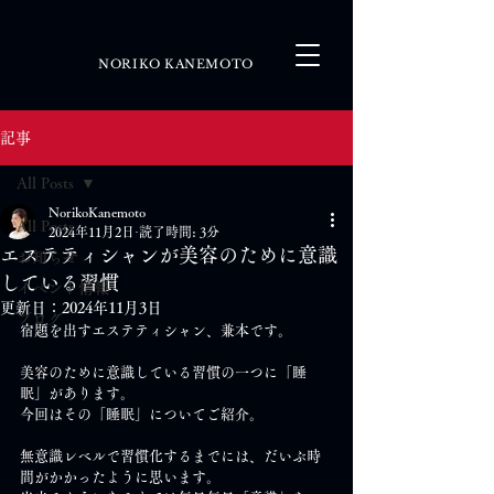
NORIKO KANEMOTO
記事
All Posts
NorikoKanemoto
All Posts
2024年11月2日
読了時間: 3分
エステティシャンが美容のために意識
お知らせ
している習慣
イベント情報
更新日：
2024年11月3日
ブログ
宿題を出すエステティシャン、兼本です。
美容のために意識している習慣の一つに「睡
眠」があります。
今回はその「睡眠」についてご紹介。
無意識レベルで習慣化するまでには、だいぶ時
間がかかったように思います。