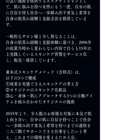
の良い施術を提供するエステティシャンとし
て、肌に悩みを持つ女性にもう一度、自分の肌
に自信を持ち社会へ一歩踏み出す勇気と希望を
自身の肌荒れ経験と克服方法を提供していま
す。
一般的なサロン様と少し異なることは、
自身の肌荒れ経験と克服体験に基づき、2006年
の起業当時から変わらない内容で自らも15年以
上実践しているスキンケア習慣をサービス化
し、販売・提供しています。
兼本式スキンケアメソッド（方程式）は、
以下の3つで構成
①成果を実感できるスキンケアの考え方
②オリジナルのスキンケア化粧品
③心・身体・肌にアプローチする3つの主軸アイ
テムを組み合わせたオリジナルの施術
2019年より、少人数のお客様を対象に本気で肌
と向き合い、自分の肌に自信を持つことで社会
へ一歩踏み出す勇気と希望を持つまでの過程を
二人三脚でサポートできる仕事をしたいと考
え、これまでの環境を変えるため上京。