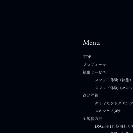
Menu
TOP
プロフィール
提供サービス
イベント後のフォローについ
夢叶
メソッド体験（施術
メソッド体験（セル
て｜オンラインスキンケア相
ご案
商品詳細
談（無料）のご案内
ダイヤモンドスキン
スキンケア365​
お客様の声
DSGPを1回使用した