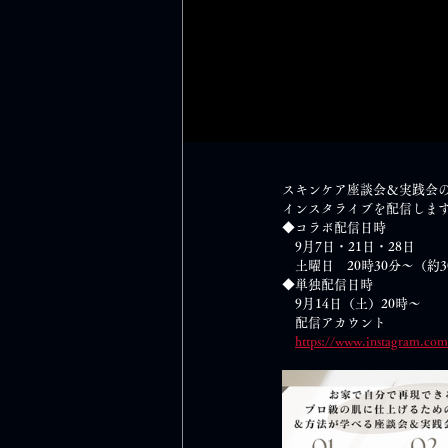
スキンケア座談会＆実践会
インスタライブを配信しま
◆コラボ配信日時
　9月7日・21日・28日
　土曜日　20時30分～（約3
◆単独配信日時
　9月14日（土）20時～
　配信アカウント
https://www.instagram.co