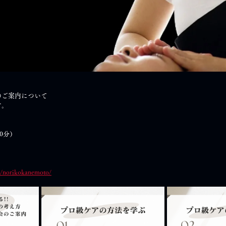
のご案内について
す。
0分）
m/norikokanemoto/