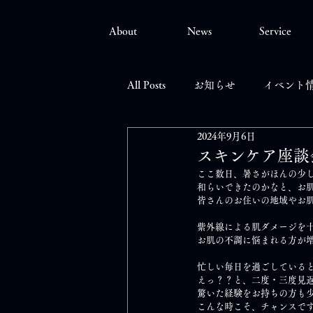
About
News
Service
All Posts
お知らせ
イベント
2024年9月6日
スキンケア座談
ここ数日、暑さがほんの少
和らいできたのかなと、お
皆さんのお住いの地域やお
紫外線による肌ダメージを
お肌の不調に悩まれる方が
忙しい毎日を過ごしている
えっ？？と、二度・三度見
驚いた経験をお持ちの方も
こんな時こそ、チャンスで