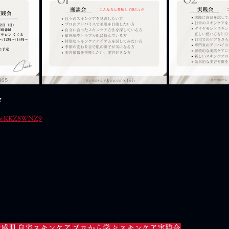
会　
AP6nrKKZ8WNZ9
敏感肌
自宅スキンケア
プロから学ぶ
スキンケア実践会