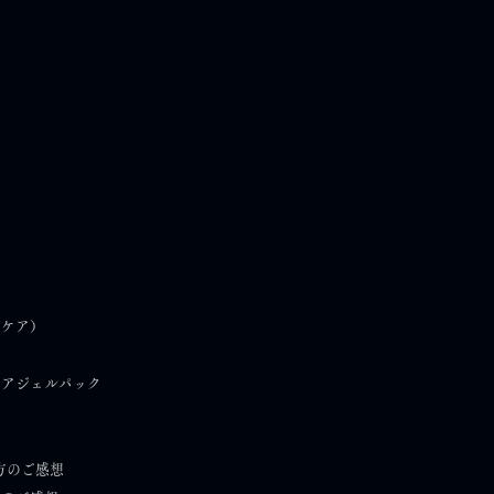
イベント2026 ｜出店の
）
フケア）
内
ケアジェルパック
方のご感想