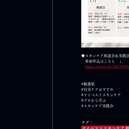
◆スキンケア座談会＆実践
　参加申込はこちら　↓
https://forms.gle/3jzQ
#敏感肌
#自宅ケアおすすめ
#マイベストスキンケア
#プロから学ぶ
#スキンケア実践会
タグ：
マイベストスキンケア