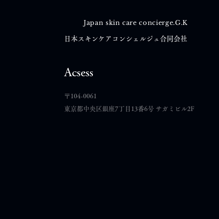
Japan skin care concierge.G.K
日本スキンケアコンシェルジュ合同会社
コメント
Acsess
​〒104-0061
コメントを追加…
東京都中央区銀座7丁目13番6号 サガミビル2F
夢叶イベント東京会場 出展を
終えて｜ご縁は、小さな一歩
から育っていく