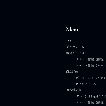
Menu
TOP
プロフィール
提供サービス
ハッピースキンケア構想｜第
ハッ
メソッド体験（施術
メソッド体験（セル
24話 厳選するという決断
23
商品詳細
見極
ダイヤモンドスキン
スキンケア365​
お客様の声
DSGPを1回使用した
メソッド体験（施術