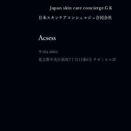
Japan skin care concierge.G.K
日本スキンケアコンシェルジュ合同会社
コメント
Acsess
​〒104-0061
コメントを追加…
東京都中央区銀座7丁目13番6号 サガミビル2F
ハッピースキンケア構想｜第
25話（最終話）自分にとって
本当に必要なものは、意外と
少なかった