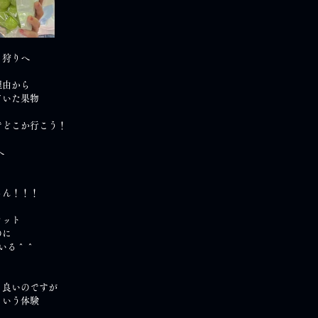
ト狩りへ
理由から
ていた果物
と
でどこか行こう！
へ
さん！！！
カット
のに
いる＾＾
も良いのですが
という体験