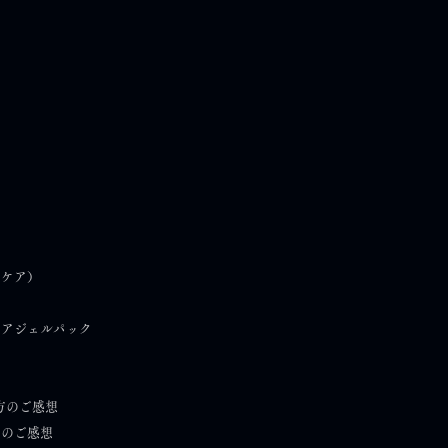
ピースキンケア構想｜第
）
フケア）
話 情報に振り回されない
め方
ケアジェルパック
方のご感想
）のご感想