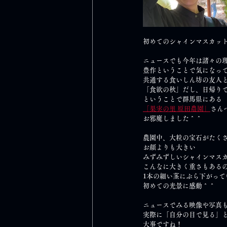
初めてのシャインマスカッ
ニュースでも今年は諸々の
豊作ということで気になっ
共通する食いしん坊の友人
「食欲の秋」だし、日帰り
ということで群馬県にある
「果実の里 原田農園」
さん
お邪魔しました＾＾
農園中、大粒の宝石がたく
お顔よりも大きい
みずみずしいシャインマス
こんなに大きく重さもある
1本の細い茎にぶら下がって
初めての光景に感動＾＾
ニュースでみる映像や写真
実際に「自分の目で見る」
大事ですね！