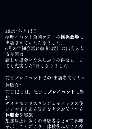
2025年7月13日
夢叶イベント全国ツアーの
横浜会場
に
出店させていただきました。
6月の沖縄会場に続き2度目の出店とな
る今回は
新しい出会いや久しぶりの再会と、と
ても充実した1日となりました。
前日プレイベントでの“出店者向けミニ
体験会”
前日12日は、急きょ
プレイベント
に参
加。
ダイヤモンドスキンジェルパックの使
い方やよくある質問などをお伝えする
体験会
を実施。
想像以上に多くの出店者さまがご興味
を示してくださり、体験後みなさん
全