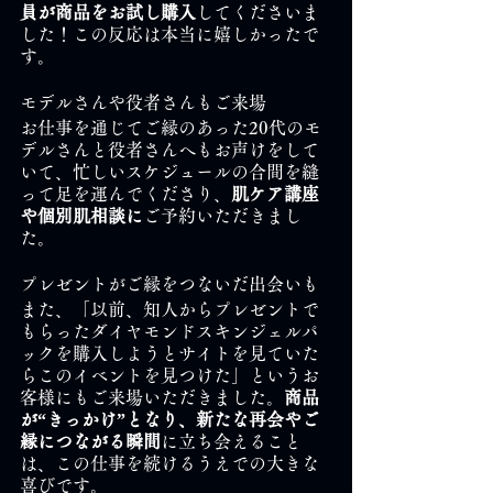
員が商品をお試し購入
してくださいま
した！この反応は本当に嬉しかったで
す。
モデルさんや役者さんもご来場
お仕事を通じてご縁のあった20代のモ
デルさんと役者さんへもお声けをして
いて、忙しいスケジュールの合間を縫
って足を運んでくださり、
肌ケア講座
や個別肌相談に
ご予約いただきまし
た。
プレゼントがご縁をつないだ出会いも
また、「以前、知人からプレゼントで
もらったダイヤモンドスキンジェルパ
ックを購入しようとサイトを見ていた
らこのイベントを見つけた」というお
客様にもご来場いただきました。
商品
が“きっかけ”となり、新たな再会やご
縁につながる瞬間
に立ち会えること
は、この仕事を続けるうえでの大きな
喜びです。