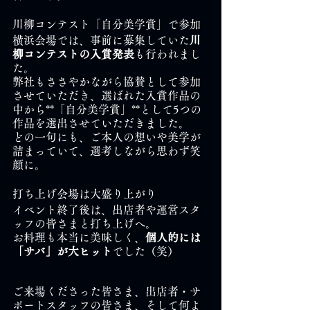
川柳コンテスト「自分美学賞」で参加
横浜会場では、事前に募集していた
川
柳コンテストの入賞発表
も行われまし
た。
弊社もささやかながら協賛として参加
させていただき、選ばれた入賞作品の
中から**「自分美学賞」**として5つの
作品を選出させていただきました。
どの一句にも、ご本人の想いや美学が
詰まっていて、選考しながら思わず笑
顔に。
打ち上げ会場は大盛り上がり
イベント終了後は、出店者や運営スタ
ッフの皆さまと打ち上げへ。
お料理も本当に美味しく、
個人的には
「サバ」が大ヒット
でした（笑）
ご来場くださった皆さま、出店者・サ
ポートスタッフの皆さま、そして何よ