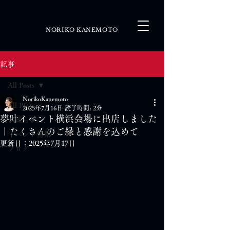
NORIKO KANEMOTO
記事
All Posts
NorikoKanemoto
All Posts
2025年7月16日
読了時間: 2分
夢叶イベント横浜会場に出店しました
お知らせ
｜たくさんのご縁と感謝を込めて
イベント情報
更新日：
2025年7月17日
ブログ