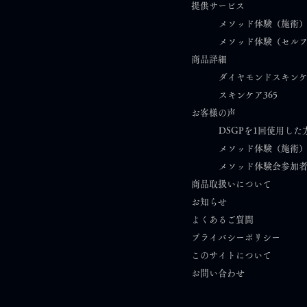
提供サービス
夢叶イベント東京会場 出展を
【心
メソッド体験（施術
メソッド体験（セル
終えて｜ご縁は、小さな一歩
年6
商品詳細
から育っていく
んと
ダイヤモンドスキン
スキンケア365​
お客様の声
DSGPを1回使用した
メソッド体験（施術
メソッド体験会参加
商品取扱いについて
お知らせ​
​
よくあるご質問
プライバシーポリシー
このサイトについて
​お問い合わせ