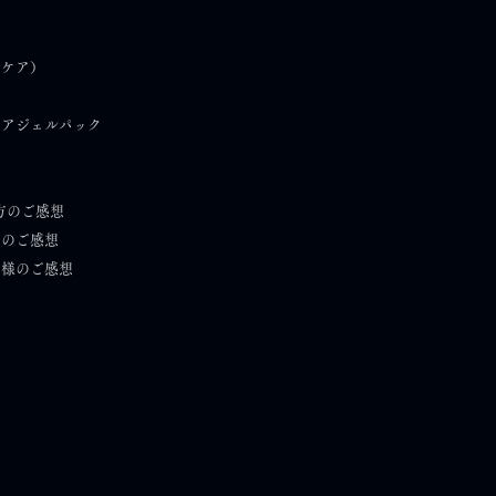
と体と肌の定期便｜2026
）
フケア）
月号】自分の声を、ちゃ
聞く。
ケアジェルパック
方のご感想
）のご感想
者様のご感想