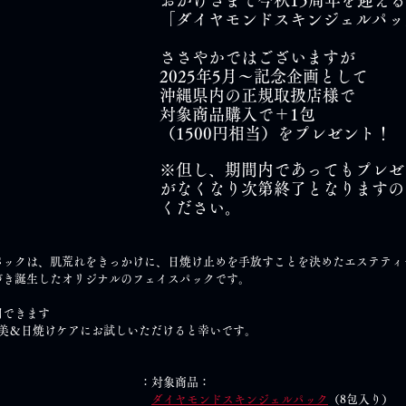
おかげさまで今秋15周年を迎える
「ダイヤモンドスキンジェルパッ
ささやかではございますが
2025年5月～記念企画として
沖縄県内の正規取扱店様で
対象商品購入で＋1包
（1500円相当）をプレゼント！
※但し、期間内であってもプレゼン
がなくなり次第終了となりますの
ください。
パックは、肌荒れをきっかけに、日焼け止めを手放すことを決めたエステティ
づき誕生したオリジナルのフェイスパックです。
用できます
褒美＆日焼けケアにお試しいただけると幸いです。
：対象商品：
ダイヤモンドスキンジェルパック
（8包入り）