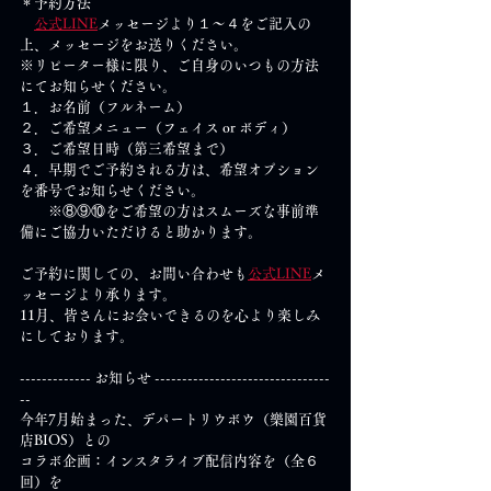
＊予約方法
公式LINE
メッセージより１～４をご記入の
上、メッセージをお送りください。
※リピーター様に限り、ご自身のいつもの方法
にてお知らせください。
１．お名前（フルネーム）
２．ご希望メニュー（フェイス or ボディ）
３．ご希望日時（第三希望まで）
４．早期でご予約される方は、希望オプション
を番号でお知らせください。
　　※⑧⑨⑩をご希望の方はスムーズな事前準
備にご協力いただけると助かります。
ご予約に関しての、お問い合わせも
公式LINE
メ
ッセージより承ります。
11月、皆さんにお会いできるのを心より楽しみ
にしております。
------------- お知らせ --------------------------------
--
今年7月始まった、デパートリウボウ（樂園百貨
店BIOS）との
コラボ企画：インスタライブ配信内容を（全６
回）を