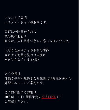
スキンケア専門 
エステティシャンの兼本です。
東京は一昨日から急に
秋の風に変わり
昨夕は、少し肌寒いなぁと感じるほどでした。
大好きなカボチャやお芋の季節
カボチャ商品を見つける度に
ワクワクしています(笑)
さて今日は
沖縄での今年最終となる施術（11月受付分）の
施術メニューのご案内です。
ご予約に関する詳細は、
10月8日（日）配信予定の
公式LINE
より
ご確認ください。