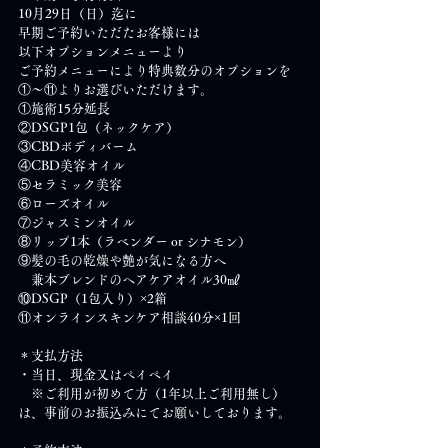
10月29日（日）迄に
早期ご予約いただたお客様には
以下オプションメニューより
ご予約メニューにより特典数分のオプションを
①～⑪よりお選びいただけます。
①施術15分延長
②DSGP1包（ネックケア）
③CBDボディバーム
④CBD美容オイル
⑤セラミック美容
⑥ローズオイル
⑦ジャスミンオイル
⑧リップ1本（ラベンダー or シナモン）
⑨髪の毛の乾燥や艶が気になる方へ
　兼本ブレンドのヘアケアオイル30㎖
⑩DSGP（1包入り）×2箱
⑪オンラインスキンケア相談40分×1回
＊支払方法
・当日、現金又はペイペイ
　※ご利用が初めて方（1年以上ご利用無し）
は、事前のお振込みにてお願いしております。