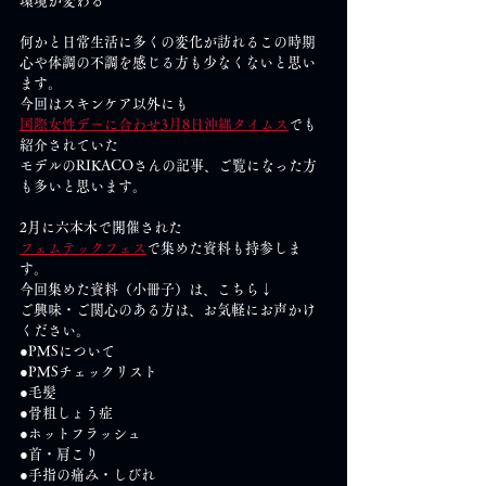
環境が変わる
何かと日常生活に多くの変化が訪れるこの時期
心や体調の不調を感じる方も少なくないと思い
ます。
今回はスキンケア以外にも
国際女性デーに合わせ3月8日沖縄タイムス
でも
紹介されていた
モデルのRIKACOさんの記事、ご覧になった方
も多いと思います。
2月に六本木で開催された
フェムテックフェス
で集めた資料も持参しま
す。
今回集めた資料（小冊子）は、こちら↓
ご興味・ご関心のある方は、お気軽にお声かけ
ください。
●PMSについて
●PMSチェックリスト
●毛髪
●骨粗しょう症
●ホットフラッシュ
●首・肩こり
●手指の痛み・しびれ