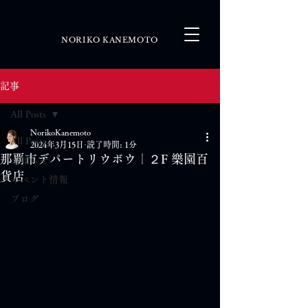
NORIKO KANEMOTO
記事
All Posts
NorikoKanemoto
All Posts
2024年3月15日
読了時間: 1分
那覇市デパートリウボウ｜２F 樂園百
お知らせ
貨店
イベント情報
ブログ