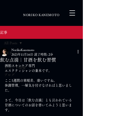
NORIKO KANEMOTO
記事
All Posts
NorikoKanemoto
All Posts
2023年11月16日
読了時間: 2分
飲む点滴｜甘酒を飲む習慣
お知らせ
酒粕スキンケア専門
イベント情報
エステティシャンの兼本です。
ブログ
ここ1週間の寒暖差、凄いですね。
体調管理、一層気を付けなければと思いまし
た。
さて、今日は「飲む点滴」とも言われている
甘酒についてのお話を書いてみようと思いま
す。