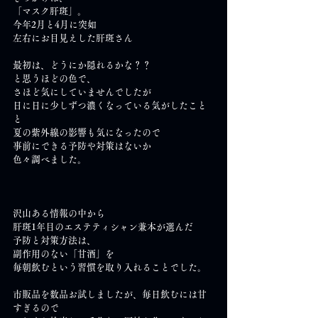
「マスク肝斑」。
今年2月と4月に突如
左右にお目見えした肝斑さん
最初は、どうにか隠れるかな？？
と思うほどの色で、
さほど気にしていませんでしたが
日に日に少しずつ濃くなっている気がしたこと
と
夏の紫外線の影響も気になったので
事前にできる予防や対策はないか
色々調べました。
沢山ある情報の中から
肝斑1年目のエステティシャン兼本が選んだ
予防と対策方法は、
副作用のない「甘酒」を
毎朝飲むという習慣を取り入れることでした。
市販品を数品お試しましたが、毎日飲むには甘
すぎるので