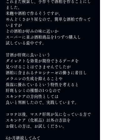
これまた検索し、手作りで酒粕を作ることにし
ました。
米麴や酒粕で作るそうですが、
めんどくさがり屋なので、簡単な酒粕で作って
いますが
どの酒粕が好みの味に近いか
スーパーに並ぶ酒粕商品を1つずつ購入し
試している最中です。
甘酒が肝斑に良いという
ダイレクトな効果が期待できるデータを
見つけることはできませんでしたが
酒粕に含まれるチロシナーゼの働きに着目し
メラニンの生成を抑えることや
保湿に優れているという特性を考えると
肝斑もシミの種類の1つなので
スキンケアの方向性としては
良いと判断したので、実践しています。
コロナ以後、マスク肝斑が気になっている方で
スキンケア（化粧品）以外の方法を
お探しの方は、お試しください。
4か月継続してみて