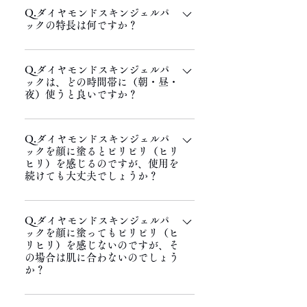
Q.ダイヤモンドスキンジェルパ
よる吸着力と保水性で乾燥させ過ぎず汚れ
ックの特長は何ですか？
を吸着すると言われています。
A. 琉球粘土入りのジェルに、高濃度の炭
Q.ダイヤモンドスキンジェルパ
酸ガスを発生させるように設計していま
ックは、どの時間帯に（朝・昼・
す。 炭酸ガスを逃がさないようにジェル
夜）使うと良いですか？
の粘土を調整しています。 琉球粘土（ク
レイミネラルズ）が余分な皮脂や毛穴の汚
A.ご自身のライフスタイルに合わせて、ご
れを吸着します。
Q.ダイヤモンドスキンジェルパ
都合のよいお時間帯にご使用ください。
ックを顔に塗るとピリピリ（ヒリ
ヒリ）を感じるのですが、使用を
続けても大丈夫でしょうか？
A.ご安心ください。大丈夫です。 年齢や
Q.ダイヤモンドスキンジェルパ
性別に関係なく、喉や顔に炭酸ガスを感知
ックを顔に塗ってもピリピリ（ヒ
する感覚神経があります。 個人差はあり
リヒリ）を感じないのですが、そ
ますが10分ほどで収まる方が多いのです
の場合は肌に合わないのでしょう
か？
が、お肌状態によっても感じ方や収まる時
間が異なることがございます。 ※ダイヤ
A.肌の状態（日焼けや乾燥、バリア機能の
モンドスキンジェルパック製品に関して