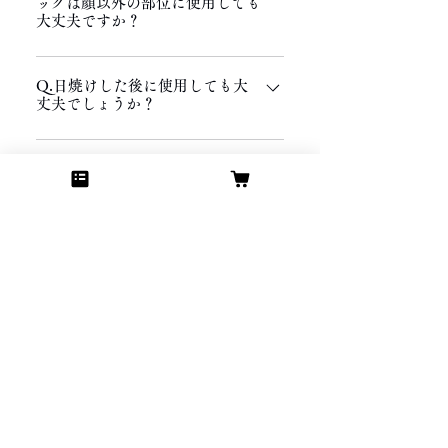
ックは顔以外の部位に使用しても
とが理想です。 3か月後の肌状態から今後
るよう調整されております。
大丈夫ですか？
の継続有無をご判断ください。
A.ご安心ください。大丈夫です。 サロン
Q.日焼けした後に使用しても大
では、お客様のご希望に応じてダイヤモン
丈夫でしょうか？
ドスキンジェルパックを全身に使用するメ
ニューも設けております。
A.大丈夫です。 但し、出血を伴う火傷状
Q.目元や口元にもダイヤモンド
態の場合は医療機関を受診ください。
スキンジェルパックを塗っても大
丈夫ですか？
A.ご安心ください。大丈夫です。 むし
Q.長年肌の悩みが解消されず、
ろ、お薦めいたします。（※目の中や口の
何から手を付けていいのか判りま
中に入らないようご注意ください）
せん。ダイヤモンドスキンジェル
パックで改善されますか?
A.YESでもあり、NOでもあります。残念
ながら、ダイヤモンドスキンジェルパック
Q.美肌をつくるための秘訣は？
をただ使えば改善されるということではあ
A.化粧品を使うだけでなく、肌ストレスと
りません。 お客様のお肌の状態を見極め