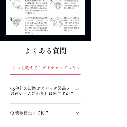
よくある質問
もっと教えて！ダイヤモンドスキンジェルパック（DSGP）
Q.他社の炭酸ガスパック製品と
の違い（こだわり）は何ですか？
A.汚れを落とし、炭酸ガスを吸収させるた
めに「琉球粘土」の吸着と「炭酸ガス」の
Q.琉球粘土って何？
吸収＊にこだわりました。＊角質層まで吸
A.沖縄本島中北部で採掘した独特の粘りに
収