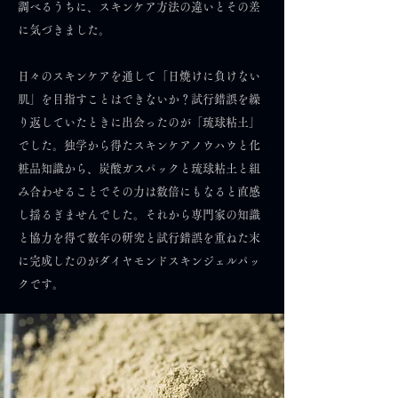
調べるうちに、スキンケア方法の違いとその差
に気づきました。
日々のスキンケアを通して「日焼けに負けない
肌」を目指すことはできないか？試行錯誤を繰
り返していたときに出会ったのが「琉球粘土」
でした。独学から得たスキンケアノウハウと化
粧品知識から、炭酸ガスパックと琉球粘土と組
み合わせることでその力は数倍にもなると直感
し揺るぎませんでした。それから専門家の知識
と協力を得て数年の研究と試行錯誤を重ねた末
に完成したのがダイヤモンドスキンジェルパッ
クです。