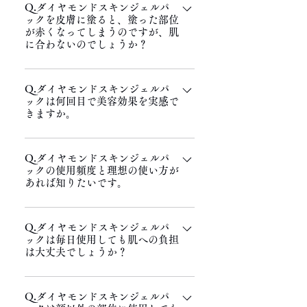
Q.ダイヤモンドスキンジェルパ
低下）により感じ方は様々であり、感じ方
は、喉や顔以外の部位に使用した場合ピリ
ックを皮膚に塗ると、塗った部位
の有無で製品と肌への相性を判断するので
ピリ（ヒリヒリ）感じることはありませ
が赤くなってしまうのですが、肌
はなくパック使用後の肌状態でご判断くだ
に合わないのでしょうか？
ん。 ※我慢できない程のピリピリ（ヒリ
さい。
ヒリ）感がある場合は、ご使用をお止めく
A.ご安心ください。大丈夫です。 炭酸ガ
ださい。
Q.ダイヤモンドスキンジェルパ
スには血管拡張作用があるためダイヤモン
ックは何回目で美容効果を実感で
ドスキンジェルパックを塗布した部分の血
きますか。
管が拡張し血流が良くなる（マッサージを
されている時の感覚に等しい）ことで赤く
A.お肌の状態にもよりますが、早い方は1
なりますが※10分前後で収まります。※個
Q.ダイヤモンドスキンジェルパ
回の使用で肌へ何らかの成果（くすみ・乾
ックの使用頻度と理想の使い方が
人差あり。
燥・小顔・むくみ・たるみ・肌弾力・化粧
あれば知りたいです。
水の浸透具合）を実感される方も少なくあ
りません。 （※1回だけご使用いただいた
A.お肌の状態やご使用目的にもよりますが
お客様の声をご参考ください）
Q.ダイヤモンドスキンジェルパ
一般的な理想の使い方は、使い始めの1週
ックは毎日使用しても肌への負担
間は集中ケア期間として毎日1回（朝・
は大丈夫でしょうか？
昼・夜のいずれか）でお使いいただき肌土
台を整えた後、週に1～2回のペースで3か
A.ご安心ください。大丈夫です。 A剤とB
月ご継続し、肌の調子をご確認いただくこ
Q.ダイヤモンドスキンジェルパ
剤を混ぜた時のpH値を5.5～６の酸性にな