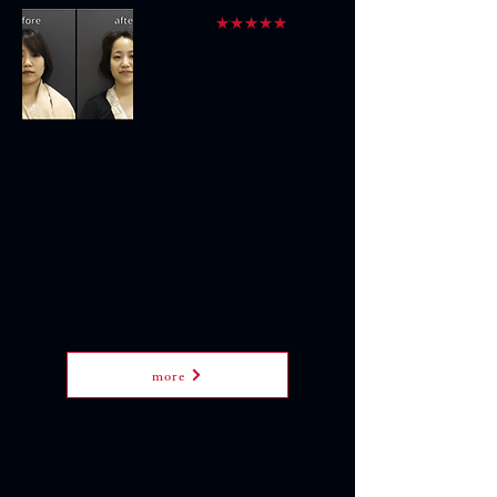
★★★★★
31歳 / 女性
オギソ様
何より化粧水の入り方が違うて化粧のりが良す
ぎて驚きました‼こんなに変わるんだ！ととても
嬉しいです。
more