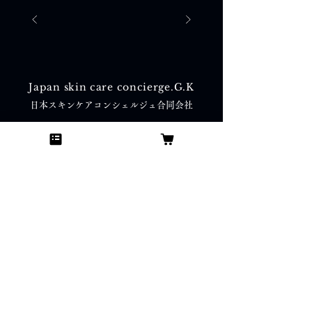
Japan skin care concierge.G.K
日本スキンケアコンシェルジュ合同会社
Acsess
​〒104-0061
東京都中央区銀座7丁目13番6号 サガミビル2F
Menu
TOP
プロフィール
提供サービス
メソッド体験（施術）