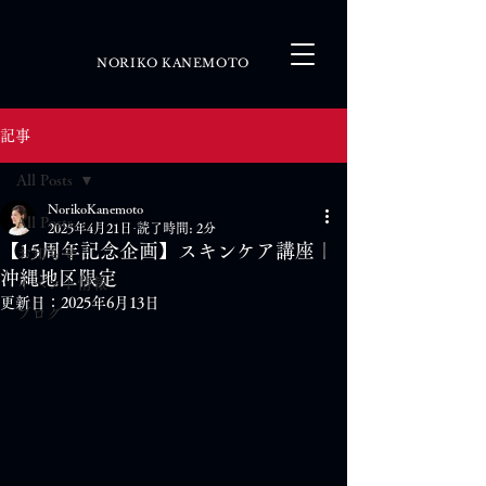
NORIKO KANEMOTO
記事
All Posts
NorikoKanemoto
All Posts
2025年4月21日
読了時間: 2分
【15周年記念企画】スキンケア講座｜
お知らせ
沖縄地区限定
イベント情報
更新日：
2025年6月13日
ブログ