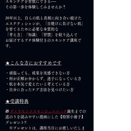
スキンケアを習慣にできる──
その第一歩を体験してみませんか？
20年以上、自らの肌と真剣に向き合い続けた
エステティシャンが、「日焼けに負けない肌」
を育てるために必要な本質的な
「考え方」「知識」「習慣」を絞り込んで
お届けするプチ体験付きのスキンケア講座で
す。
★こんな方におすすめです
・頑張っても、成果を実感できない方
・何が正解か分からず、迷子になっている方
・肌を本気で変えたいと考えている方
・自分に合ったケア方法を見つけたい方
★受講特典
🎁 
ダイヤモンドスキンジェルパック
誕生までの
道のりを読みやすい漫画にした【特別小冊子】
プレゼント‼
　※プレゼントは、講座当日にお渡しいたしま