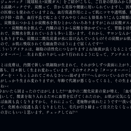
ジェルパック「琉球粘土×炭酸ガス」をご紹介!こちら、ご自身の肌悩みから
以上する高級パックです。炭酸って、昔から美容や健康に用いられていますし、
用の医療にも使われていますよね。血行促進作用によって肌にツヤや透明感、
の予防・改善、血行不良で起こるくすみやむくみにも効果あり!こんな2種類
、炭酸泉につかるとか炭酸水を飲むとかいろいろありますがこれは炭酸ガスパ
を・・・炭酸酸水を飲んで、内臓のほうから炭酸を効かせていって、胃腸を活
それで、炭酸水を飲まれている方も多いと思います。それから、サロンなんか
もありますね。炭酸は二酸化炭素が水に溶け込んでいるもの!その炭酸がお
ので、お肌に吸収されて毛細血管のほうにまで届くんです^^
こういうアイテムは、細胞の活性化につながりますよね!血流が良くなること
ーンオーバー」…生まれ変わりがしっかり行われるようになって、アンチエイ
ーとは皮膚は、内側で新しい肌細胞が生まれて、それが少しずつ表面に上がり
れ落ち、日々新しく生まれ変わっています。そのサイクルを「ターンオーバー
ダーを・・ちょとぶれてごめんなさい><混ぜます!^^へらがついているので
肌がしっかり生まれ変わりますが、年齢で代謝が悪くなってくると、その生ま
ね><
30分おいたら固まったのではがしました!^^血中の二酸化炭素の量が増え、「
違いして、酸素を取り入れるために血管を広げてくれたのか、お肌が元気にな
ば血流も良くなりますから、それによって、老廃物が流れたようです^^洗い
て、化粧水の浸透も良くなりましたし、毛穴が引き締まって目立たなくなっ
の方にもいいと思います。チェックしてね!^^