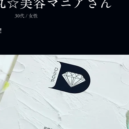
丸☆美容マニアさん
30代 / 女性
!