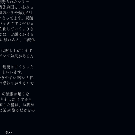
開発されたシリー
医療先進国といわれる
肌のハリや弾力が上
になってます。炭酸
ックですよ^^ジェ
性化していくような
では、お顔にかける
肌に触れると、二酸化
で代謝も上がります
ジング効果があるん
、最後は古くなった
」といいます。
やりやすい!若いと代
れ変わりがうまくで
血中の酸素が足りな
りました!くすみも
流した後は、お肌が
た気が!塗るだけなの
次へ