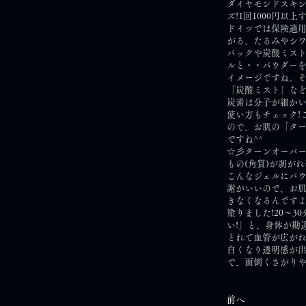
ダイヤモンドスキン
ズ!1回1000円
ドイツでは保険適
がる、たるみやシワ
パックや炭酸ミスト
ルと・・パウダー
イメージですね。
「炭酸ミスト」など
炭素は分子が細かい
使い方もチェック!
ので、お肌の「タ
ですね^^
☆彡ターンオーバ
もの(角質)が剥が
こんなジェルにパウ
謝がいいので、お
きなくなるんですよ
塗りました!20～
い!」と、身体が勘
とれて血管が広がれ
白くなり透明感が出
で、面倒くさがりや
前へ