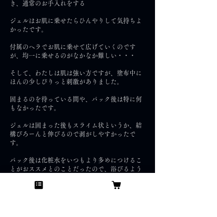
き、通常のお手入れをする
ジェルはお肌に乗せたらひんやりして気持ちよ
かったです。
付属のヘラでお肌に乗せて広げていくのです
が、均一に乗せるのがなかなか難しい・・・
そして、わたしは肌は強い方ですが、塗布中に
ほんの少しぴりっと刺激がありました。
固まるのを待っている間や、パック後は特に何
もなかったです。
ジェルは固まった後もスライム状というか、結
構びろーんと伸びるので剥がしやすかったで
す。
パック後は化粧水をいつもより多めにつけるこ
とがおススメとのことだったので、浴びるよう
に化粧水をつけました笑
パック後もそうですが、翌朝の肌が全然違いま
したー！