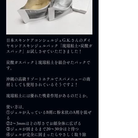
日本スキンケアコンシェルジュG.K.さんのダイ
ヤモンドスキンジェルパック「琉球粘土×炭酸ガ
スパック」お試しさせていただきました！
炭酸ガスパックと琉球粘土を組合せたパックで
す。
沖縄の高級リゾートホテルでスパメニューの商
材としても使用されているそうですよ！
琉球粘土には優れた吸着作用があるのだとか。
使い方は、
①ジェルが入っているB剤に粉末状のA剤を混ぜ
る
②2～3mmほどの厚さでお顔全体に広げる
③ジェルが固まるまで20～30分ほど待つ
④ジュルが完全に固まったらやさしく取り除