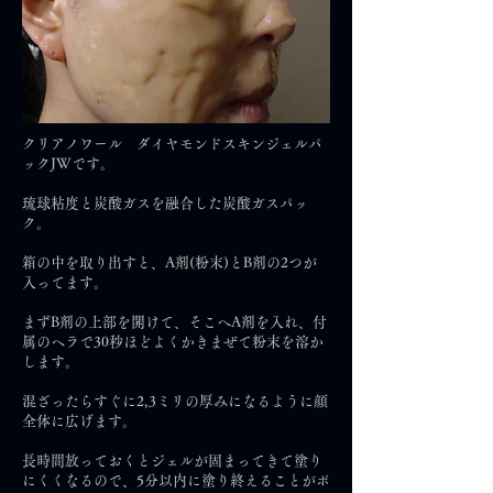
クリアノワール ダイヤモンドスキンジェルパ
ックJWです。
琉球粘度と炭酸ガスを融合した炭酸ガスパッ
ク。
箱の中を取り出すと、A剤(粉末)とB剤の2つが
入ってます。
まずB剤の上部を開けて、そこへA剤を入れ、付
属のヘラで30秒ほどよくかきまぜて粉末を溶か
します。
混ざったらすぐに2,3ミリの厚みになるように顔
全体に広げます。
長時間放っておくとジェルが固まってきて塗り
にくくなるので、5分以内に塗り終えることがポ