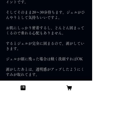
イントです。
そしてそのまま20～30分待ちます。ジェルがひ
んやりとして気持ちいいですよ。
お肌にしっかり密着するし、どんどん固まって
くるので垂れる心配もありません。
するとジェルが完全に固まるので、剥がしてい
きます。
ジェルが顔に残った場合は軽く洗顔すればOK
剥がしたあとは、透明感がアップしたようにく
すみが取れてます。
これはいいですね～ スペシャルケアとして、定
期的にでも使っていきたいです。
前へ
次へ