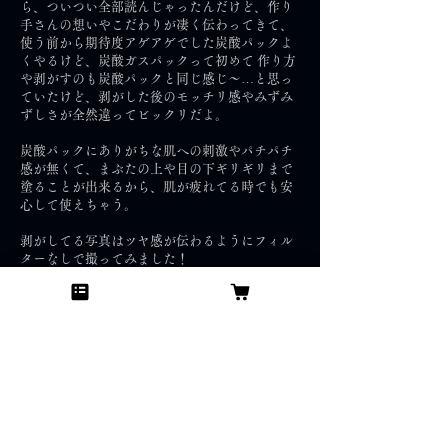
ら、ついつい全部読んじゃったんだけど、作り
手さんの想いやこだわりが凄く伝わってきて、
使う前から期待度アゲアゲでした炭酸パックよ
くやるけど、炭酸ガスパックって初めて 作り方
や剥がすのも炭酸パックと同じ感じ〜…と思っ
ていたけど、剥がした後のモッチリ感やみずみ
ずしさが全然違ってビックリだよ。
炭酸パックにありがちな肌への刺激やパチパチ
感が無くて、まぶたの上や目の下ギリギリまで
塗ることが出来るから、肌が疲れてる時でも安
心して使えちゃう。
剥がしてる写真はツヤ感が伝わるようにフィル
ターなしで撮ってみました！
今回は一回分だったけど、1回使ったからまた使
ってみたくなるパックだよ！
前へ
次へ
Japan skin care concierge.G.K