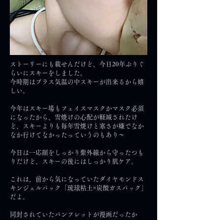
ストーリーにも載せんだけど、今日20年ぶりぐ
らいにスキーをしました。
今時期はプラス気温の中スキーが出来るから嬉
しい。
今年はスキー場もフェイスマスクかマスク必須
になったから、雪焼けの心配が軽減されたけ
ど、スキーよりも毎年雪焼けと寒さが嫌でなか
なか行けてなかったっていうのもあり〜
今日は一応顔をしっかり紫外線から守ったつも
りだけど、スキーの後にはしっかり肌ケア。
これは、前から気になっていたダイヤモンドス
キンジェルパック「琉球粘土×炭酸ガスパック」
だよ。
同封されていたパンフレットが漫画だったか