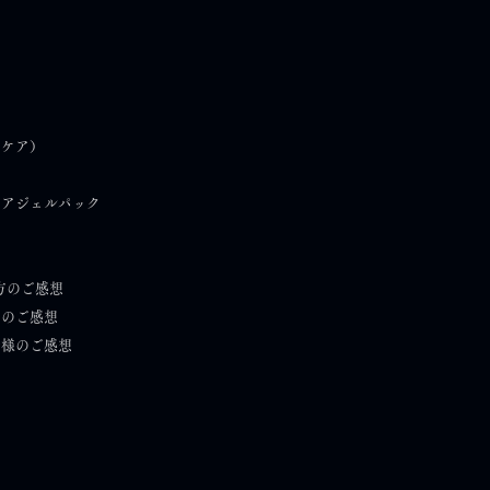
）
フケア）
ケアジェルパック
方のご感想
）のご感想
者様のご感想