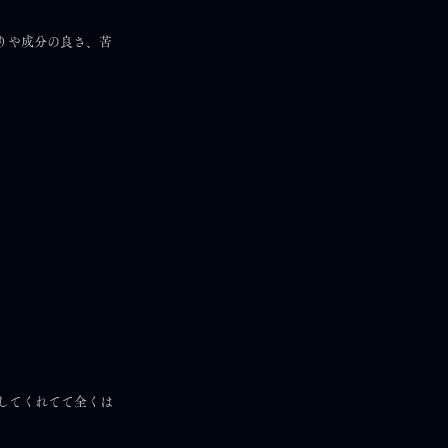
りや成分の良さ、苦
。
してくれてて全くは