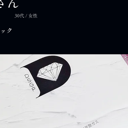
さん
30代 / 女性
ック