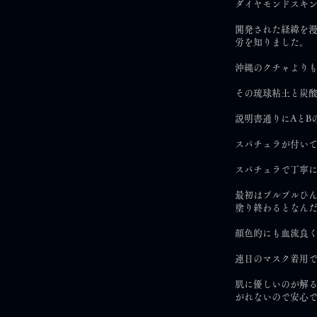
ダイヤモンドスキン
開発された経緯を
労を知りました。
沖縄のクチャより
その琉球粘土と炭
説明書通りにAとB
スパチュラが付い
スパチュラで丁寧
最初はプルプルひ
塗り終わるとなん
顔色的にも血流良
連日のマスク着用
肌に優しいのが解る
がれないので安心