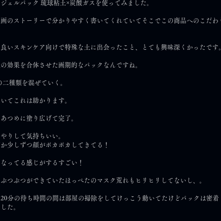
ジェルパック 琉球粘土×炭酸ガスを使ってみました。
漫画のストーリーで分かりやすく書いてくれていてそこでこの商品へのこだわ
も良いスキンケア向けで特殊な土に出会ったこと、とても興味深くかったです
酸の効果を合体させた画期的なパックなんですね。
の二種類を混ぜていく。
ていてこれは助かります。
にあつめに塗り広げて完了。
んやりして気持ちいい。
だか少しずつ顔がポカポカしてきてる！
くなってる感じがするすごい！
でぶつぶつができていたほっぺたのマスク荒れもヒリヒリしてないし、。
20分の待ち時間の間は部屋の掃除をしてけっこう動いてたけどパックは密着
でした。