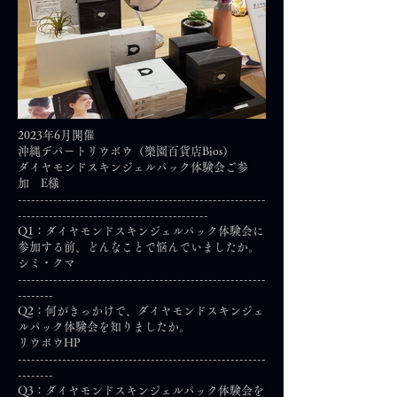
2023年6月開催
沖縄デパートリウボウ（樂園百貨店Bios）
ダイヤモンドスキンジェルパック体験会ご参
加 E様
--------------------------------------------------------
-------------------------------------------
Q1：ダイヤモンドスキンジェルパック体験会に
参加する前、どんなことで悩んでいましたか。
シミ・クマ
--------------------------------------------------------
--------
Q2：何がきっかけで、ダイヤモンドスキンジェ
ルパック体験会を知りましたか。
リウボウHP
--------------------------------------------------------
--------
Q3：ダイヤモンドスキンジェルパック体験会を