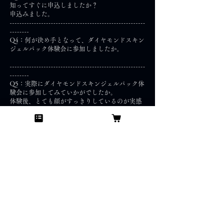
知ってすぐに申込しましたか？
申込みました。
--------------------------------------------------------
--------
Q4：何が決め手となって、ダイヤモンドスキン
ジェルパック体験会に参加しましたか。
--------------------------------------------------------
--------
Q5：実際にダイヤモンドスキンジェルパック体
験会に参加してみていかがでしたか。
体験後、とても顔がすっきりしているのが実感
できました。
前へ
次へ
Japan skin care concierge.G.K
日本スキンケアコンシェルジュ合同会社
Acsess