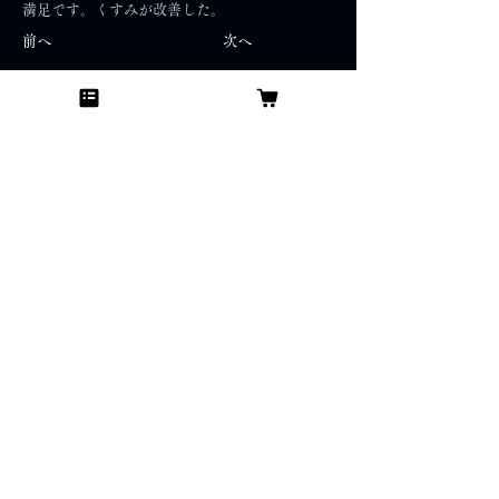
満足です。くすみが改善した。
前へ
次へ
Japan skin care concierge.G.K
日本スキンケアコンシェルジュ合同会社
Acsess
​〒104-0061
東京都中央区銀座7丁目13番6号 サガミビル2F
Menu
TOP
プロフィール
提供サービス