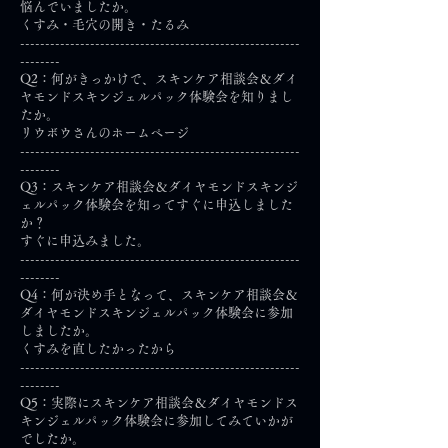
悩んでいましたか。
くすみ・毛穴の開き・たるみ
--------------------------------------------------------
--------
Q2：何がきっかけで、スキンケア相談会＆ダイ
ヤモンドスキンジェルパック体験会を知りまし
たか。
リウボウさんのホームページ
--------------------------------------------------------
--------
Q3：スキンケア相談会＆ダイヤモンドスキンジ
ェルパック体験会を知ってすぐに申込しました
か？
すぐに申込みました。
--------------------------------------------------------
--------
Q4：何が決め手となって、スキンケア相談会＆
ダイヤモンドスキンジェルパック体験会に参加
しましたか。
くすみを直したかったから
--------------------------------------------------------
--------
Q5：実際にスキンケア相談会＆ダイヤモンドス
キンジェルパック体験会に参加してみていかが
でしたか。