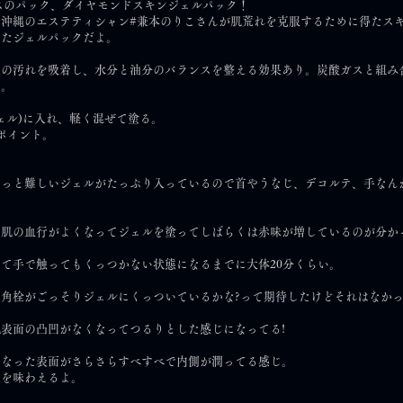
スのパック、ダイヤモンドスキンジェルパック！
た沖縄のエステティシャン#兼本のりこさんが肌荒れを克服するために得たス
したジェルパックだよ。
穴の汚れを吸着し、水分と油分のバランスを整える効果あり。炭酸ガスと組み
て。
ジェル)に入れ、軽く混ぜて塗る。
ポイント。
。
ょっと難しいジェルがたっぷり入っているので首やうなじ、デコルテ、手なん
肌の血行がよくなってジェルを塗ってしばらくは赤味が増しているのが分かっ
て手で触ってもくっつかない状態になるまでに大体20分くらい。
角栓がごっそりジェルにくっついているかな?って期待したけどそれはなか
表面の凸凹がなくなってつるりとした感じになってる!
くなった表面がさらさらすべすべで内側が潤ってる感じ。
覚を味わえるよ。