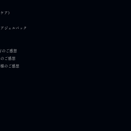
）
フケア）
ケアジェルパック
方のご感想
）のご感想
者様のご感想