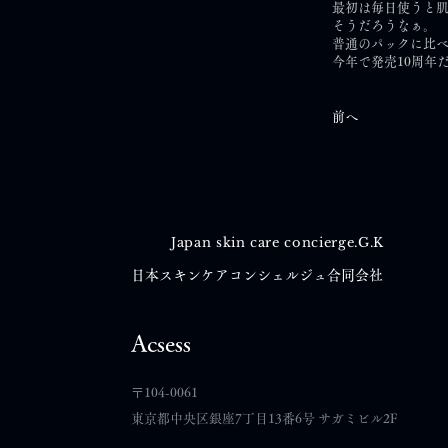
最初は毎日使うと
そうだろうなぁ。
普通のパックに比べ
今年で発売10周年
前へ
Japan skin care concierge.G.K
日本スキンケアコンシェルジュ合同会社
Acsess
​〒104-0061
東京都中央区銀座7丁目13番6号 サガミビル2F