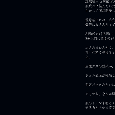
琉球粘土 と炭酸ガ
肌荒れに悩んでい
生かして商品開発
琉球粘土には、毛
数倍になるんだっ
A剤(粉末)をB剤(
5分以内に塗るのが
ぷるぷるひんやり
均一に塗るのはち
よ。
炭酸ガスの効果か、
ジェル表面が乾燥し
毛穴パックみたいに
でもでも、なんか肌
肌のトーンも明る
素肌力が上がる感