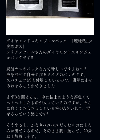
ダイヤモンドスキンジェルパック 「琉球粘土×
炭酸ガス」
クリアノワールさんのダイヤモンドスキンジェ
ルパックです!!
炭酸ガスのパックなんて珍しいですよね〜!!
液を混ぜて自分で作るタイプのパックです。
スパチュラ(?)も付属しているので、簡単にまぜ
あわせることができました
まずBを開けると、中に粘土のような茶色くて
ベトベトしたものが入っているのですが、そこ
に白くてさらさらしている粉のAをいれて、混
ぜるっていう感じです!
そうすると、かなりベタベタだったものにとろ
みが出てくるので、そのまま肌に塗って、20分
以上放置します。