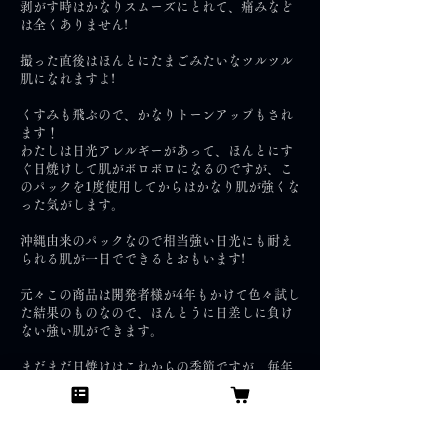
剥がす時はかなりスムーズにとれて、痛みなど
は全くありません!
撮った直後はほんとにたまごみたいなツルツル
肌になれますよ!
くすみも飛ぶので、かなりトーンアップもされ
ます！
わたしは日光アレルギーがあって、ほんとにす
ぐ日焼けして肌がボロボロになるのですが、こ
のパックを1度使用してからはかなり肌が強くな
った気がします。
沖縄由来のパックなので相当強い日光にも耐え
られる肌が一日でできるとおもいます!
元々この商品は開発者様が4年もかけて色々試し
た結果のものなので、ほんとうに日差しに負け
ない強い肌ができます。
まだまだ日焼けはこれからの季節ですが、毎年
この時期でも日焼けに悩む私からしたらかなり
心強いアイテムだなぁと思い、ぜひまたリピー
トさせていただきたいです!