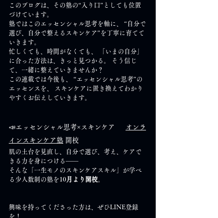
このブログは、その塾の“入り口”としても位置
づけています。
塾ではこのエッセンシャル思考を軸に、 “自分で
選び、自分で整えるスキンケア”を丁寧に育てて
いきます。
忙しくても、時間がなくても、 「いまの自分」
に合った方法は、きっと見つかる。 そう信じ
て、一緒に整えていきませんか？
この連載では今後も、 “エッセンシャル思考”の
エッセンスを、 スキンケアに置き換えてわかり
やすくお伝えしていきます。
📣エッセンシャル思考×スキンケア
オンラ
インスキンケア塾
 開校
肌の土台を見直し、自分で選び、考え、ケアで
きる力を身につける――
そんな「一生モノのスキンケアスキル」が学べ
る少人数制の塾を10
月より開校
。
興味を持ってくださった方は、ぜひLINE登録
を！