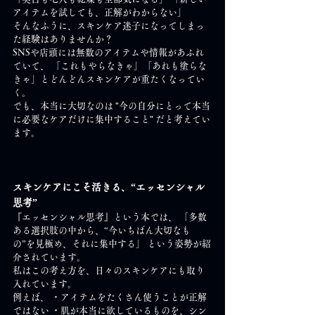
アイテムを試しても、正解がわからない」
そんなふうに、スキンケア迷子になってしまっ
た経験はありませんか？
SNSや店頭には無数のアイテムや情報があふれ
ていて、 「これもやらなきゃ」「あれも塗らな
きゃ」とどんどんスキンケアが重たくなってい
く。
でも、本当に大切なのは "今の自分にとって本当
に必要なケアだけに集中すること" だと考えてい
ます。
スキンケアにこそ活きる、“エッセンシャル
思考”
『エッセンシャル思考』という本では、 「多数
ある選択肢の中から、“今いちばん大切なも
の”を見極め、それに集中する」 という姿勢が紹
介されています。
私はこの考え方を、日々のスキンケアにも取り
入れています。
例えば、 ・アイテムをたくさん使うことが正解
ではない ・肌が本当に欲しているものを、シン