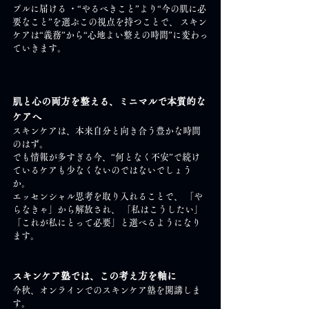
プルに届ける ・“やるべきこと”より“今の肌に必
要なこと”を選ぶこの視点を持つことで、 スキン
ケアは“義務”から“心地よい整えの時間”に変わっ
ていきます。
肌と心の両方を整える、ミニマルで本質的な
ケアへ
スキンケアは、本来自分と向き合う豊かな時間
のはず。 
でも情報が多すぎる今、“何となく不安”で続け
ているケアも少なくないのではないでしょう
か。
エッセンシャル思考を取り入れることで、 「や
らなきゃ」から解放され、 「私はこうしたい」
「これが私にとって必要」と選べるようになり
ます。
スキンケア塾では、この考え方を軸に
今秋、オンラインでのスキンケア塾を開講しま
す。