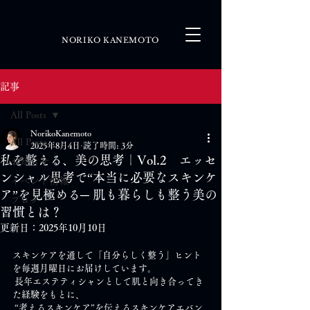
NORIKO KANEMOTO
記事
All Posts
NorikoKanemoto
All Posts
2025年8月4日
読了時間: 3分
私を整える、美の思考｜Vol.2 エッセ
お知らせ
ンシャル思考で“本当に必要なスキンケ
イベント情報
ア”を見極める─ 肌も暮らしも整う美の
ブログ
習慣とは？
更新日：
2025年10月10日
スキンケアを通して「自分らしく整う」ヒント
を毎週月曜日にお届けしています。
 長年エステティシャンとして肌と向き合ってき
た経験をもとに、
 “考えるスキンケア”を伝えるスキンケアエバン