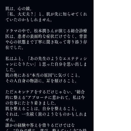
肌は、心の鏡。
「私、大丈夫？」と、肌が先に知らせてくれ
ていたのかもしれません。
ドラマの中で、松本潤さんが演じる総合診療
医は、患者の表面的な症状だけでなく、背景
や心の状態まで丁寧に聞き取って寄り添う存
在でした。
私はふと、「あの先生のようなエステティシ
ャンになりたい」と思った自分を思い出しま
した。
肌の奥にある“本当の原因”に気づくこと。
その人自身の物語に、耳を傾けること。
ただスキンケアをするだけじゃない、“総合
的に整える”アプローチに惹かれて、私は今
の仕事にたどり着きました。
肌を整えることは、自分を整えること。
それは、一生続く旅のようなものかもしれま
せん。
誰かの経験や答えを借りるだけではな
く、“自分で感じ、選び、整えていく力”を持