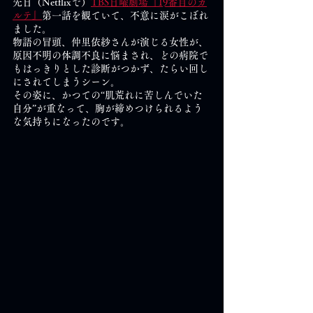
先日（Netflixで）
TBS日曜劇場『19番目のカ
ルテ』
第一話を観ていて、不意に涙がこぼれ
ました。
物語の冒頭、仲里依紗さんが演じる女性が、
原因不明の体調不良に悩まされ、どの病院で
もはっきりとした診断がつかず、たらい回し
にされてしまうシーン。
その姿に、かつての“肌荒れに苦しんでいた
自分”が重なって、胸が締めつけられるよう
な気持ちになったのです。