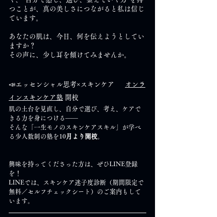
つことが、真の美しさにつながると私は信じ
ています。
あなたの肌は、今日、何を伝えようとしてい
ますか？
その声に、少し耳を傾けてみませんか。
📣エッセンシャル思考×スキンケア
オンラ
インスキンケア塾
 開校
肌の土台を見直し、自分で選び、考え、ケアで
きる力を身につける――
そんな「一生モノのスキンケアスキル」が学べ
る少人数制の塾を10
月より開校
。
興味を持ってくださった方は、ぜひLINE登録
を！
LINEでは、スキンケア迷子度診断（期間限定で
無料／セルフチェックシート）のご案内もして
います。