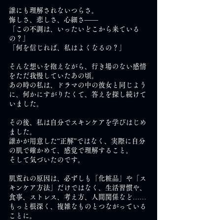
誰にも理解されないつらさ。
悔しさ、悲しさ、心細さ――
「この不調は、いったいどこから来ている
の？」
「何を信じれば、私はよくなるの？」
そんな想いを抱えながら、行き場のない感情
をただ我慢していたあの頃。
あの時の私は、ドラマの中の彼女と同じよう
に、何かにすがりたくて、答えを探し続けて
いました。
その後、私は自分でスキンケアを学びはじめ
ました。
誰かが用意した“正解”ではなく、実際に自分
の肌で確かめて、感覚で理解すること。
そして気づいたのです。
肌荒れの原因は、必ずしも「化粧品」や「ス
キンケア方法」だけではなく、生活習慣や、
食事、ストレス、考え方、人間関係など……
もっと根深く、複雑なものとつながっている
ことに。