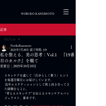
NORIKO KANEMOTO
記事
All Posts
NorikoKanemoto
All Posts
2025年7月28日
読了時間: 3分
私を整える、美の思考｜Vol.1 『19番
お知らせ
目のカルテ』を観て
イベント情報
更新日：
2025年10月10日
ブログ
スキンケアを通して「自分らしく整う」ヒント
を毎週月曜日にお届けしています。
 長年エステティシャンとして肌と向き合ってき
た経験をもとに、
 “考えるスキンケア”を伝えるスキンケアエバン
ジェリスト、兼本です。