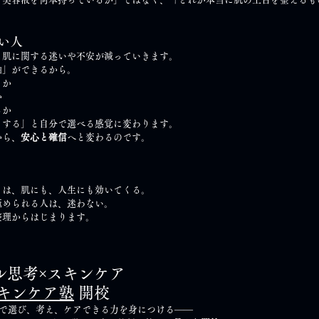
い人
、肌に関する迷いや不安が減っていきます。
軸」ができるから。
うか
か
るか
うする」と自分で選べる感覚に変わります。
から、
安心と確信
へと変わるのです。
とは、肌にも、人生にも効いてくる。
極められる人は、迷わない。
整理からはじまります。
ル思考×スキンケア
キンケア塾
 開校
直し、自分で選び、考え、ケアできる力を身につける――