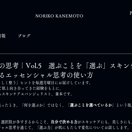
P
NORIKO KANEMOTO
情報
ブログ
思考｜Vol.5 選ぶことを「選ぶ」スキン
るエッセンシャル思考の使い方
らしく整う」ヒントを毎週月曜日にお届けしています。
て肌と向き合ってきた経験をもとに、
えるスキンケアエバンジェリスト、兼本です。
迷ったとき、「何を選ぶか」ではなく、「
選ぶことを選べているか
」という視
。選択肢が多すぎるからこそ、
自分で決める力
がスキンケアにも、美しさにも
シャル思考を通じて、「選ぶ力」が肌にもたらす変化についてお話しします。