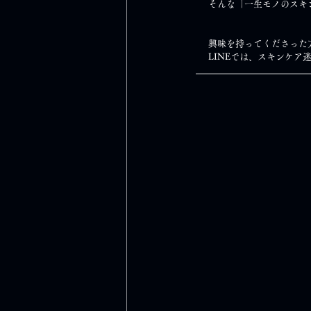
      そんな「一生モノ
      興味を持ってくださ
      LINEでは、