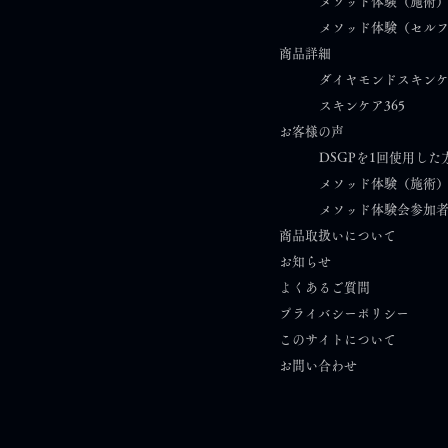
スキンケア迷子のあなたへ｜
メソッド体験（施術
メソッド体験（セル
肌悩みの答えが見つかる美の
商品詳細
思考を毎週お届けします
ダイヤモンドスキン
スキンケア365​
お客様の声
DSGPを1回使用した
メソッド体験（施術
メソッド体験会参加
商品取扱いについて
お知らせ​
​
よくあるご質問
プライバシーポリシー
このサイトについて
​お問い合わせ