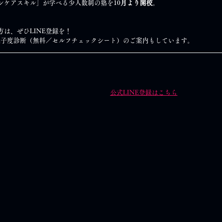
のスキンケアスキル」が学べる少人数制の塾を10
月より開校
。
った方は、ぜひLINE登録を！
スキンケア迷子度診断（無料／セルフチェックシート）のご案内もしています。
公式LINE登録はこちら