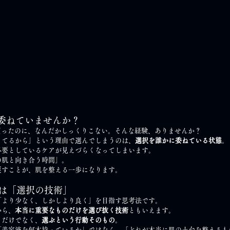
に委ねていませんか？
買ったのに、なんだかしっくりこない。そんな経験、ありませんか？
ってるから」という理由で選んでしまうのは、
選択を誰かに委ねている状態
。
必要としているケアが見えづらくなってしまいます。
の肌と向き合う時間」。
戻すことが、肌を整える一歩になります。
は「選択の技術」
「より少なく、しかしより良く」を目指す思考法です。
から、
本当に重要なものだけを選び抜く技術
ともいえます。
」だけでなく、
選ぶという行動そのもの
。
「美容液を何本持っているか」ではなく、「どれが本当に肌の土台を整えるも