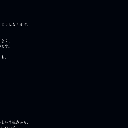
、
るようになります。
はなく、
の
です。
にも、
いという視点から、
」について、