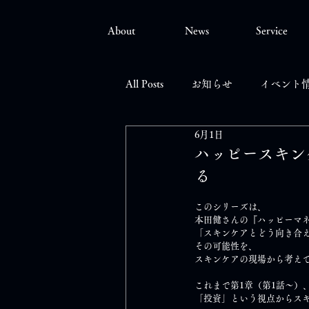
About
News
Service
All Posts
お知らせ
イベント
6月1日
ハッピースキン
る
このシリーズは、
本田健さんの『ハッピーマ
「スキンケアとどう向き合
その可能性を、
スキンケアの現場から考え
これまで第1章（第1話～）
「投資」という視点からス