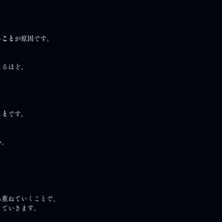
ること
が原因です。
えるほど、
、
こと
です。
か。
み重ねていくことで、
きていきます。