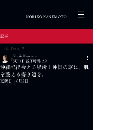
NORIKO KANEMOTO
記事
All Posts
NorikoKanemoto
All Posts
5月11日
読了時間: 2分
沖縄で出会える場所｜沖縄の旅に、肌
お知らせ
を整える寄り道を。
イベント情報
更新日：
6月2日
ブログ