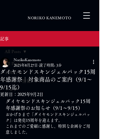
NORIKO KANEMOTO
記事
All Posts
NorikoKanemoto
All Posts
2025年8月27日
読了時間: 3分
ダイヤモンドスキンジェルパック15周
お知らせ
年感謝祭｜対象商品のご案内（9/1〜
イベント情報
9/15迄）
ブログ
更新日：
2025年9月2日
ダイヤモンドスキンジェルパック15周
年感謝祭のお知らせ（9/1〜9/15）
おかげさまで「ダイヤモンドスキンジェルパッ
ク」は発売15周年を迎えます。
これまでのご愛顧に感謝し、特別な企画をご用
意しました。