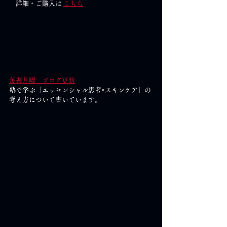
　詳細・ご購入は 
こちら
毎週月曜　ブログ更新
塾で学ぶ「エッセンシャル思考×スキンケア」の
考え方について書いています。