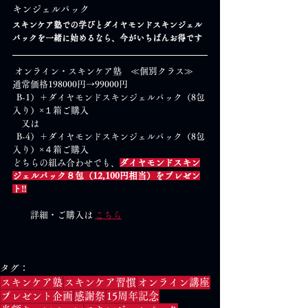
キンジェルパック
スキンケア塾での学びとダイヤモンドスキンジェル
パックを一緒に始めるなら、今がいちばんお得です
 オンライン・スキンケア塾　≪個別クラス≫　
通常価格198000円→99000円
  B-1）＋ダイヤモンドスキンジェルパック（8包
入り）×１箱ご購入　
　又は
  B-4）＋ダイヤモンドスキンジェルパック（8包
入り）×４箱ご購入
どちらの組み合わせでも、
ダイヤモンドスキン
ジェルパック８包（12,100円相当）をプレゼン
ト‼
　　詳細・ご購入は 
こちら
タグ：
スキンケア塾
スキンケア習慣
オンライン講座
プレゼント企画
感謝祭
15周年記念