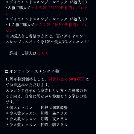
＊ダイヤモンドスキンジェルパック（8包入り）
×８箱ご購入で
＋１６包（24200円相当）プレゼ
ント！
＊ダイヤモンドスキンジェルパック（8包入り）
×１２箱ご購入で
＋２４包（36300円相当）プレ
ゼント！
※お振込をご希望の方には、更にダイヤモンド
スキンジェルパックを1包～最大3包プレゼント‼
　詳細・ご購入は 
こちら
□ オンライン・スキンケア塾
15周年特別価格として、
通常料金の 
50％OFF
 に
てお申込みいただけます。
スキンケア迷子から卒業したい方・ご興味のあ
る方向け、自宅に居ながら参加できる学びの場
です。
＊個人レッスン　　日程は個別調整
＊少人数レッスン　月曜　昼クラス
＊少人数レッスン　月曜　夜クラス
＊少人数レッスン　日曜　朝クラス