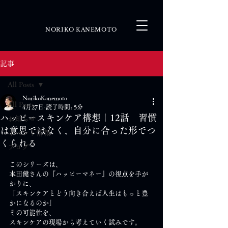
NORIKO KANEMOTO
記事
All Posts
NorikoKanemoto
All Posts
4月27日
読了時間: 5分
ハッピースキンケア構想｜12話 習慣
お知らせ
は意思ではなく、自分に合った形でつ
イベント情報
くられる
ブログ
このシリーズは、
本田健さんの『ハッピーマネー』の視点を手が
かりに、
「スキンケアとどう向き合えば人生はもっと豊
かになるのか」
その可能性を、
スキンケアの現場から考えていく試みです。