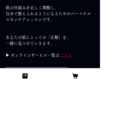
肌の仕組みを正しく理解し、
自分で整えられるようになるためのパーソナル
スキンケアレッスンです。
あなたの肌にとっての「正解」を、
一緒に見つけていきます。
▶ オンラインサービス一覧は 
こちら
──────────────────────
タグ：
スキンケア/スキンケアの考え方/ハッピースキンケア構想/美肌習慣/肌質改善/自己投資/美容の本質/エッセンシャル思考/スキンケア習慣
ブログ