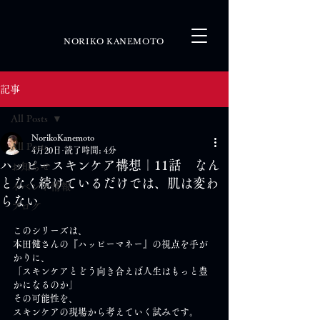
NORIKO KANEMOTO
記事
All Posts
NorikoKanemoto
All Posts
4月20日
読了時間: 4分
ハッピースキンケア構想｜11話 なん
お知らせ
となく続けているだけでは、肌は変わ
イベント情報
らない
ブログ
このシリーズは、
本田健さんの『ハッピーマネー』の視点を手が
かりに、
「スキンケアとどう向き合えば人生はもっと豊
かになるのか」
その可能性を、
スキンケアの現場から考えていく試みです。