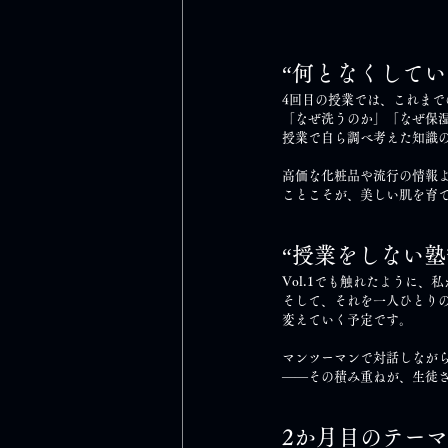
“何となくして
4回目の授業では、これまで
「なぜ洗うのか」「なぜ保
授業で自ら調べ考えた知識の
高価な化粧品や流行の情報
ことこそが、美しい肌を育
“授業をしない
Vol.1でも触れたように、
そして、それを一人ひとり
変えていく予定です。
マンツーマンで対話しなが
——その積み重ねが、生徒
2か月目のテー