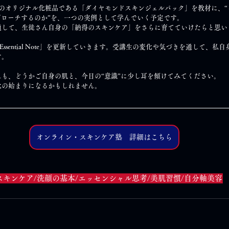
社のオリジナル化粧品である「ダイヤモンドスキンジェルパック」を教材に、“
プローチするのか”を、一つの実例として学んでいく予定です。
通して、生徒さん自身の「納得のスキンケア」をさらに育てていけたらと思い
Essential Note」を更新していきます。受講生の変化や気づきを通して、
す。
も、どうかご自身の肌と、今日の“意識”に少し耳を傾けてみてください。
化の始まりになるかもしれません。
オンライン・スキンケア塾 詳細はこちら
スキンケア/洗顔の基本/エッセンシャル思考/美肌習慣/自分軸美容