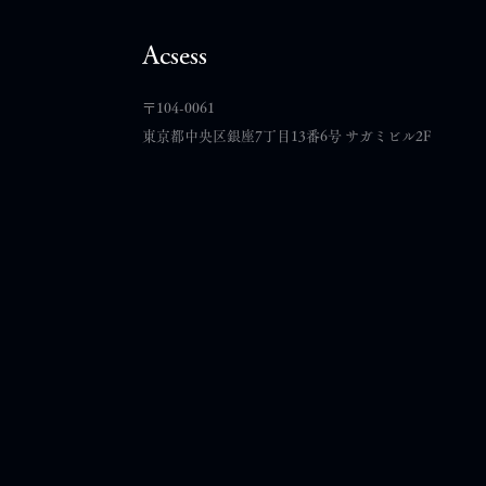
コメント
Acsess
​〒104-0061
コメントを追加…
東京都中央区銀座7丁目13番6号 サガミビル2F
【新企画】BASEメルマガ読
者限定｜毎月3名様に無料オ
ンラインスキンケア相談スタ
ート