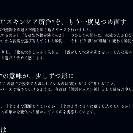
いたスキンケア所作”を、もう一度見つめ直す
の3週間を課題と宿題を振り返るワークを行いました。
湿するのか」「なぜ紫外線を防ぐのか」一つひとつの問いに、生徒さんが自分
中から言葉を選び答えてくれた瞬間——それは“知識”が“理解”に変わる瞬間
よりも、「化粧水をしっかり入れる」「蓋をして水分を逃さない」そんな基本
てる道だと改めて感じます。
塾”の意味が、少しずつ形に
私がこの塾での授業で大切にしているのは“教える”より“考える”こと。
のペースで深めていけるように、今後は「個別レッスン制」として随時お申し
ら、「どこまで理解できているか」「どのように日々に落とし込めているか」
さんの確かな変化へと繋がっているのを実感しています。
マは