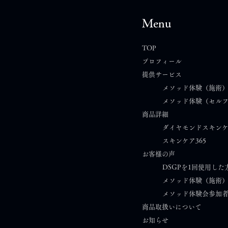
Menu
TOP
プロフィール
提供サービス
My Essential Note｜Vol.1
スキ
メソッド体験（施術
メソッド体験（セル
はじめての授業を終えて
肌悩
商品詳細
思考
ダイヤモンドスキン
スキンケア365​
お客様の声
DSGPを1回使用した
メソッド体験（施術
メソッド体験会参加
商品取扱いについて
お知らせ​