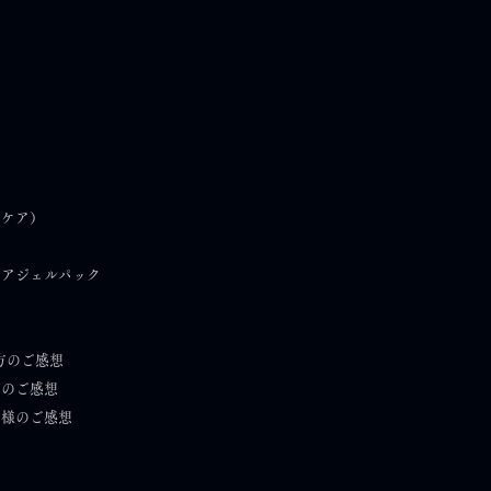
ンケア迷子のあなたへ｜
）
フケア）
みの答えが見つかる美の
を毎週お届けします
ケアジェルパック
方のご感想
）のご感想
者様のご感想