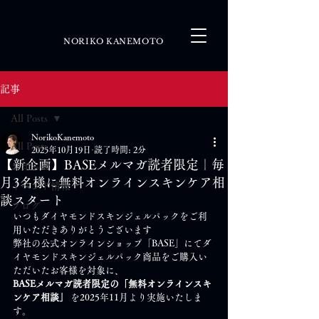
NORIKO KANEMOTO
記事
All Posts
NorikoKanemoto
All Posts
2025年10月19日
読了時間: 2分
【新企画】BASEメルマガ読者限定｜毎
お知らせ
月3名様に無料オンラインスキンケア相
イベント情報
談スタート
ブログ
いつもダイヤモンドスキンジェルパックをご利
用いただきありがとうございます
弊社の公式オンラインショップ「BASE」にてダ
イヤモンドスキンジェルパック商品をご購入い
ただいたお客様を対象に、
BASEメルマガ読者限定の「無料オンラインスキ
ンケア相談」
 を2025年11月より実施いたしま
す。