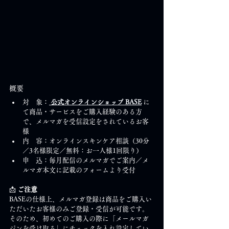
概要
対　象：
 公式オンラインショップ
 BASE
 に
て商品・サービスをご購入経験のある方
で、メルマガを受信設定をされているお客
様
内　容：オンラインスキンケア相談（30分
／3名様限定／無料：お一人様1回限り）
申　込：毎月配信のメルマガでご案内／メ
ルマガ本文に記載のフォームより受付
📩 
ご注意
BASEの仕様上、メルマガ登録は商品をご購入い
ただいたお客様のみご登録・受信が可能です。
そのため、初めてのご購入の際に「メールマガ
ジンを受け取る」にチェックを入れ設定してい