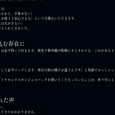
らは、
あるから、手放せない」
れを使うと安心できる」という言葉をいただきます。
れは欠かさない」
支えられてきました。
込む存在に
きは必ず持って行きます。旅先で紫外線や乾燥にさらされても、これがあると
として必ずパックします。翌日の肌の調子が違うんです」と笑顔でおっしゃっ
ダイヤモンドスキンジェルパックを置いてくださっていることが、作り手にと
れた声
─。
れてきたかわかりません。