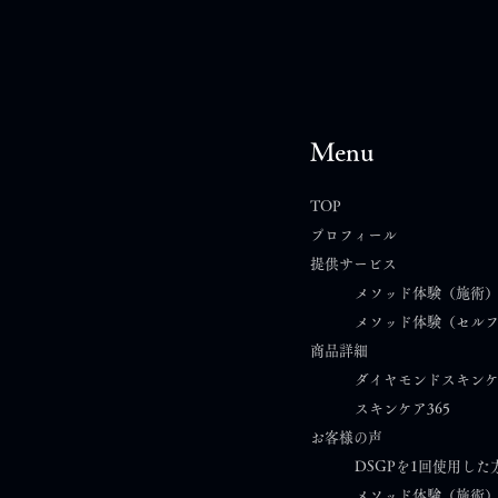
Menu
TOP
プロフィール
提供サービス
「ある言葉に救われて」｜ダ
“こ
メソッド体験（施術
メソッド体験（セル
イヤモンドスキンジェルパッ
ら始
商品詳細
クと歩んだ15年の挑戦
イヤ
ダイヤモンドスキン
スキンケア365​
クの
お客様の声
DSGPを1回使用した
メソッド体験（施術