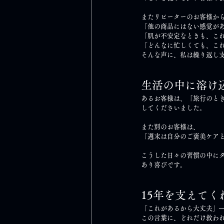
またリピーターのお客様か
「他の商品にはない感覚が
「肌が不安定なときも、こ
「どんなに忙しくても、こ
そんな声に、私は繰り返し
生活の中に溶け
あるお客様は、「旅行のと
してくださいました。
また別のお客様は、
「週末は自分のご褒美ケア
こうした日々の習慣の中に
あり喜びです。
15年を支えてく
「これがあるから大丈夫」─
この言葉に、どれだけ救わ