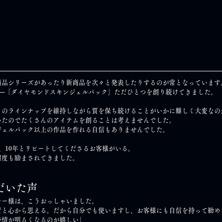
商品シリーズがあったり新商品を次々と発表したりするのが常となっています
──「ダイヤモンドスキンジェルパック」ただひとつを創り続けてきました。
くのラインナップを維持しながら質を保ち続けることがいかに難しく大変なの
いたのでたくさんのアイテムを創ることは考えませんでした。
ジェルパック以上の作品を作れる自信もありませんでした。
、10年とリピートしてくださるお客様がいる。
何度も励まされてきました。
だいた声
ナー様は、こうおっしゃいました。
だと心から思える。だから自分でも使いますし、お客様にも自信を持って勧め
表情が明るくなるのが嬉しい」