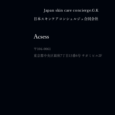
Japan skin care concierge.G.K
日本スキンケアコンシェルジュ合同会社
コメント
Acsess
​〒104-0061
コメントを追加…
東京都中央区銀座7丁目13番6号 サガミビル2F
「言葉だけではなく体現す
る」｜あの頃の自分が求めて
いたエステティシャンの在り
方とダイヤモンドスキンジェ
ルパック