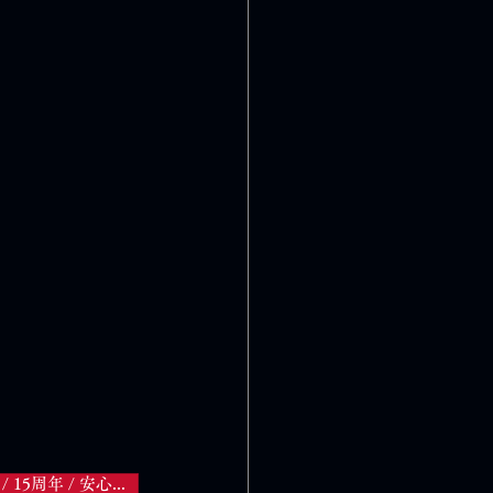
スキンケア迷子 / お客様の声 / ダイヤモンドスキンジェルパック / リピーター / 肌荒れ改善 / 15周年 / 安心できるケア / フェイスパック習慣