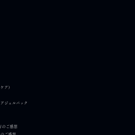
んな商品が欲しかった”か
）
フケア）
まった｜肌荒れ経験とダ
モンドスキンジェルパッ
ケアジェルパック
誕生
方のご感想
）のご感想