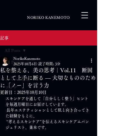
NORIKO KANEMOTO
記事
All Posts
NorikoKanemoto
All Posts
2025年10月6日
読了時間: 3分
私を整える、美の思考｜Vol.11 断固
お知らせ
として上手に断る ― 大切なもののため
イベント情報
に「ノー」を言う力
ブログ
更新日：
2025年10月10日
スキンケアを通して「自分らしく整う」ヒント
を毎週月曜日にお届けしています。
 長年エステティシャンとして肌と向き合ってき
た経験をもとに、
 “考えるスキンケア”を伝えるスキンケアエバン
ジェリスト、兼本です。