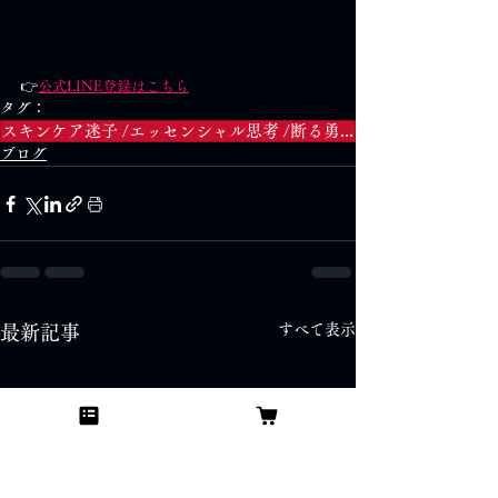
👉
公式LINE登録はこちら
タグ：
スキンケア迷子 /エッセンシャル思考 /断る勇気 /美容習慣 /自分軸 /美肌習慣 /シンプルスキンケア /オンラインスキンケア塾 ●SEO設定
ブログ
すべて表示
最新記事