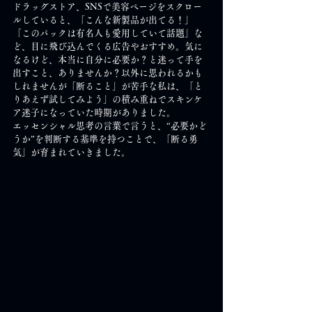
ドラッグストア、SNSで美容ページをスクロー
ルしていると、「こんな新製品が出てる！」
「このパックは有名人も愛用していて話題」な
ど、目に飛び込んでくる広告やおすすめ。気に
なるけど、本当に自分に必要か？と迷って手を
出すこと、ありませんか？以外に思われるかも
しれませんが「断ること」が苦手な私は、「と
りあえず試してみよう」の積み重ねでスキンケ
ア迷子になっていた時期がありました。
エッセンシャル思考の言葉で言うと、“必要かど
うか”を判断する基準を持つことで、「断る勇
気」が育まれていきました。