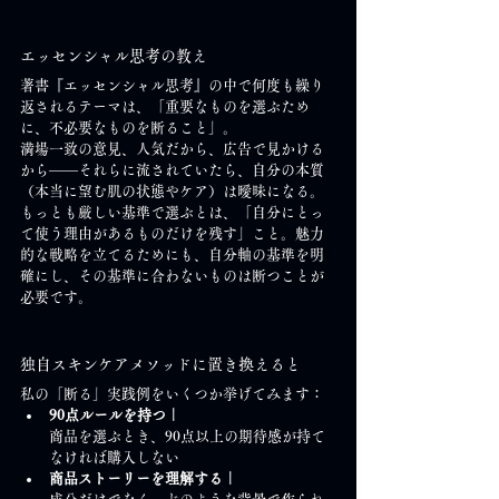
エッセンシャル思考の教え
著書『エッセンシャル思考』の中で何度も繰り
返されるテーマは、「重要なものを選ぶため
に、不必要なものを断ること」。
満場一致の意見、人気だから、広告で見かける
から——それらに流されていたら、自分の本質
（本当に望む肌の状態やケア）は曖昧になる。
もっとも厳しい基準で選ぶとは、「自分にとっ
て使う理由があるものだけを残す」こと。魅力
的な戦略を立てるためにも、自分軸の基準を明
確にし、その基準に合わないものは断つことが
必要です。
独自スキンケアメソッドに置き換えると
私の「断る」実践例をいくつか挙げてみます：
90点ルールを持つ｜
商品を選ぶとき、90点以上の期待感が持て
なければ購入しない
商品ストーリーを理解する｜