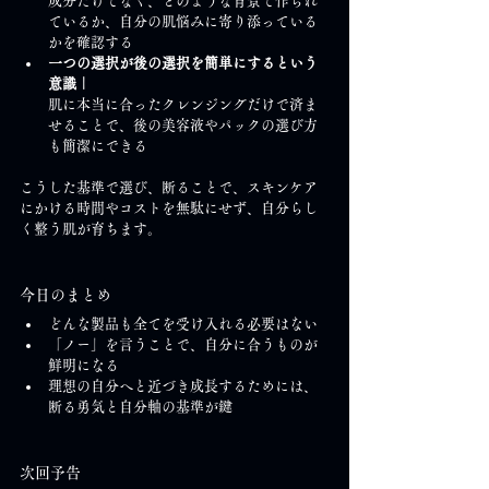
成分だけでなく、どのような背景で作られ
ているか、自分の肌悩みに寄り添っている
かを確認する
一つの選択が後の選択を簡単にするという
意識｜
肌に本当に合ったクレンジングだけで済ま
せることで、後の美容液やパックの選び方
も簡潔にできる
こうした基準で選び、断ることで、スキンケア
にかける時間やコストを無駄にせず、自分らし
く整う肌が育ちます。
今日のまとめ
どんな製品も全てを受け入れる必要はない
「ノー」を言うことで、自分に合うものが
鮮明になる
理想の自分へと近づき成長するためには、
断る勇気と自分軸の基準が鍵
次回予告