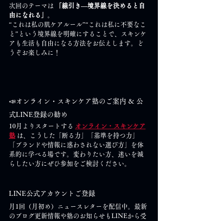
次回のテーマは 
「線引き―境界線を決めると自
由になれる」
。
“これは私の肌ケアルール”“これは私に不要なこ
と”という境界線を明確にすることで、スキンケ
アも生活も自由になる方法をお伝えします。ど
うぞお楽しみに！
📣
オンライン・スキンケア塾のご案内 & 公
式LINE登録の勧め
10月よりスタートする 
オンライン・スキンケア
塾
 は、こうした「断る力」「基準を持つ力」
「ブランドや情報に惑わされない選び方」を体
系的に学べる場です。変わりたい方、迷いを減
らしたい方にぜひ参加をご検討ください。
LINE公式アカウントご登録
月1回（月初め）ニュースレターを配信中。最新
のブログ更新情報や塾のお知らせもLINEから受