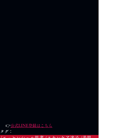
👉
公式LINE登録はこちら
タグ：
/エッセンシャル思考 /スキンケア迷子 /美肌習慣 /小さな一歩 /継続の力 /スキンケア塾 /肌トラブル改善