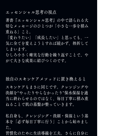
エッセンシャル思考の視点
著書『エッセンシャル思考』の中で語られる大
切なメッセージのひとつが「小さな一歩を積み
重ねる」こと。
「変わりたい」「成長したい」と思っても、一
気に全てを変えようとすれば続かず、挫折して
しまいます。
むしろ小さく確実な行動を繰り返すことで、や
がて大きな成果に結びつくのです。
独自のスキンケアメソッドに置き換えると
スキンケアもまさに同じです。クレンジングや
洗顔を“やったりやらなかったり”保水保湿を適
当に終わらせるのではなく、毎日丁寧に積み重
ねることで肌の基盤が整っていきます。
私自身も、クレンジング・洗顔・保湿という基
本を「必ず毎日丁寧に行う」ことから始めまし
た。
習慣化のために生活導線を工夫。さらに自分に