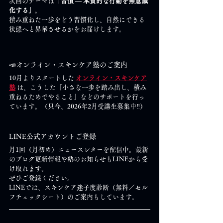
次回のテーマは
「習慣 ― 本質的な行動を無意識
化する」
。
積み重ねた一歩をどう習慣化し、自然にできる
状態へと昇華させるかをお届けします。
📣
オンライン・スキンケア塾のご案内 
10月よりスタートした 
オンライン・スキンケア
塾
 は、こうした「小さな一歩を踏み出し、積み
重ねるためでやること」などのサポートを行っ
ています。（只今、2026年2月受講生募集中‼）
LINE公式アカウントご登録
月1回（月初め）ニュースレターを配信中。最新
のブログ更新情報や塾のお知らせもLINEから受
け取れます。
ぜひご登録ください。
LINEでは、スキンケア迷子度診断（無料／セル
フチェックシート）のご案内もしています。