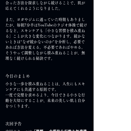
合った方法を探求しながら続けることで、肌が
応えてくれるようになりました。
また、ヨガやジムに通っていた時期もありまし
たが、毎朝7分半はYouTubeのラジオ体操で続け
るなど、スキンケアも「小さな習慣を積み重ね
る」ことが大きな変化につながります。続かな
いときは“なぜ続かないのか”を分析し、必要で
あれば方法を変える。不必要であればやめる。
そうやって調整しながら積み重ねることが、無
理なく続けられる秘訣です。
今日のまとめ
小さな一歩を積み重ねることは、人生にもスキ
ンケアにも共通する原則です。
一度で完璧を求めるより、今日できる小さな行
動を大切にすることが、未来の美しい肌と自分
をつくります。
次回予告