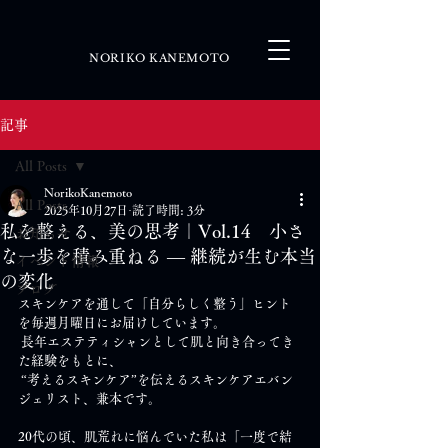
NORIKO KANEMOTO
記事
All Posts
NorikoKanemoto
All Posts
2025年10月27日
読了時間: 3分
私を整える、美の思考｜Vol.14 小さ
お知らせ
な一歩を積み重ねる ― 継続が生む本当
イベント情報
の変化
ブログ
スキンケアを通して「自分らしく整う」ヒント
を毎週月曜日にお届けしています。
 長年エステティシャンとして肌と向き合ってき
た経験をもとに、
 “考えるスキンケア”を伝えるスキンケアエバン
ジェリスト、兼本です。
20代の頃、肌荒れに悩んでいた私は「一度で結