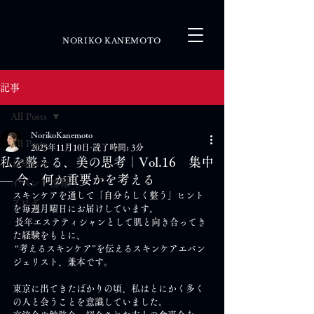
NORIKO KANEMOTO
記事
All Posts
NorikoKanemoto
All Posts
2025年11月10日
読了時間: 3分
私を整える、美の思考｜Vol.16 集中
お知らせ
― 今、何が重要かを考える
イベント情報
スキンケアを通して「自分らしく整う」ヒント
ブログ
を毎週月曜日にお届けしています。
 長年エステティシャンとして肌と向き合ってき
た経験をもとに、
 “考えるスキンケア”を伝えるスキンケアエバン
ジェリスト、兼本です。
東京に出てきたばかりの頃、私はとにかく多く
の人と会うことを意識していました。