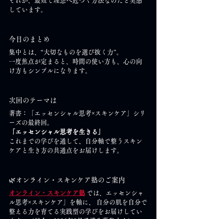
それが、最短で理想へ近づく方法なのだと実感
しています。
今日のまとめ
集中とは、“大切なものを選び抜く力”。
一度焦点が定まると、時間の使い方も、心の向
け方もシンプルになります。
次回のテーマは
著書：「エッセンシャル思考×スキンケア」シリ
ーズの最終回。
「エッセンシャル思考を生きる」
これまでの学びを通して、自分軸で整うスキン
ケアと生き方の共通点をお届けします。
🌿オンライン・スキンケア塾のご案内
オンライン・スキンケア塾
 では、エッセンシャ
ル思考×スキンケア」を軸に、 自分の肌を自分で
整える力を育てる実践型の学びをお届けしてい