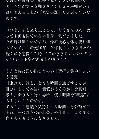
交流会や勉強会、紹介された方との食事会な
ど、予定が次々と埋まりスケジュール帳がいっ
ぱいであることが「充実の証」だと思っていた
のです。
けれど、ふと立ち止まると、たくさんの人に会
っても何も得ていない自分に気づきました。
その時は楽しいですが、帰宅後心も体も疲れ切
っていて、この先10年、20年同じような日々が
続くのを想像した時、“このままでいいのだろう
か”という不安が湧き上がりました。
そんな時に思い出したのが「選択と集中」とい
う言葉。
「東京で、誰と、どんな時間を過ごすことが、
自分にとって本当に価値があるのか」を真剣に
考え、会う人・行く場所・使う時間を“厳選”す
るようにしたのです。
すると、不思議と気持ちにも時間にも余裕が生
まれ、一つひとつの出会いや仕事に、より深く
向き合えるようになりました。