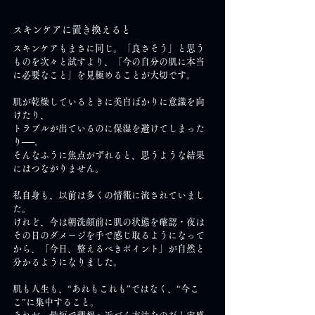
スキンケアに置き換えると
スキンケアもまさに同じ。「良さそう」と思う
ものを次々と試すより、「今の自分の肌に本当
に必要なこと」を見極めることが大切です。
肌が乾燥しているときに美白ばかりに意識を向
けたり、
トラブルが出ているのに保湿を避けてしまった
り──。
そんなふうに焦点がずれると、思うような結果
にはつながりません。
私自身も、以前は多くの情報に流されていまし
た。
けれど、今は朝洗顔前に肌の状態を確認・夜は
その日のダメージを手で感じ取るようになって
から、「今日、整えるべきポイント」が自然と
分かるようになりました。
肌も人生も、“あれもこれも”ではなく、“今こ
こ”に集中すること。