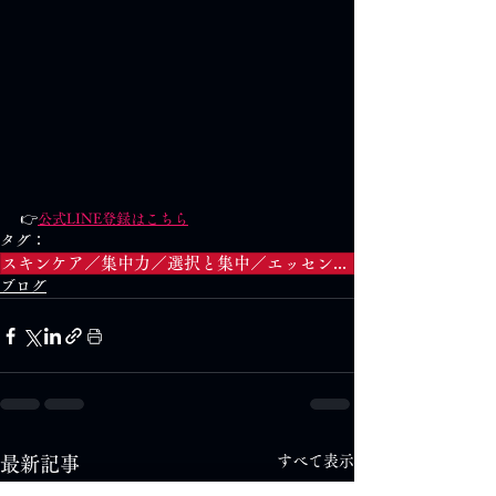
👉
公式LINE登録はこちら
タグ：
スキンケア／集中力／選択と集中／エッセンシャル思考／自分軸スキンケア／思考の整理／肌を整える／オンラインスキンケア塾
ブログ
すべて表示
最新記事