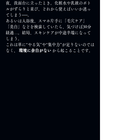
夜、洗面台に立ったとき。化粧水や乳液のボト
ルがずらりと並び、どれから使えばいいか迷っ
てしまう──。
あるいは入浴後、スマホ片手に「毛穴ケア」
「美白」などを検索していたら、気づけば30分
経過…。結局、スキンケアが中途半端になって
しまう。
これは単に“やる気”や“集中力”が足りないのでは
なく、 
環境に余白がない
 から起こることです。