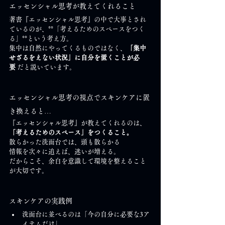
エッセンシャル思考が教えてくれること
著書『エッセンシャル思考』の中で大事とされ
ているのが、**「考えるためのスペースをつく
る」**という考え方。
集中は自然にやってくるものではなく、
「集中
せざるをえない状況」に自分を置くことが必
要
 だと説いています。
エッセンシャル思考の視点でスキンケアに置
き換えると…
『エッセンシャル思考』が教えてくれるのは、
「考えるためのスペース」をつくること。
散らかった洗面台では、頭も散らかる
情報を次々に追えば、迷いが増える。
だからこそ、余白を意識して環境を整えること
が大切です。
スキンケアの実践例
洗面台に並べるのは「今の自分に必要な3ア
イテムだけ」