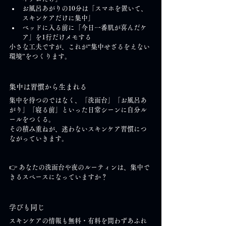
お風呂あがりの10分は「スマホを置いて、
スキンケアだけに集中」
ベッドに入る前に「今日一番肌が喜んだケ
ア」を1行だけメモする
小さな工夫ですが、これが“集中せざるをえない
環境”をつくります。
集中は習慣から生まれる
集中を待つのではなく、「洗面台」「お風呂あ
がり」「寝る前」といった日常シーンに自分ル
ールをつくる。
その積み重ねが、迷わないスキンケア習慣につ
ながっていきます。
👉 あなたの洗面台や夜のルーティンは、集中で
きるスペースになっていますか？
学びも同じ
スキンケアの情報も無料・有料を問わずあふれ