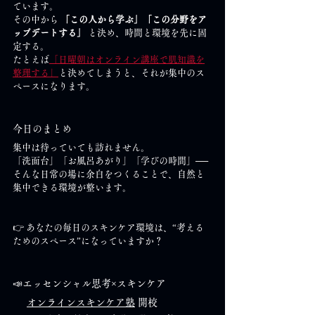
ています。
その中から 
「この人から学ぶ」「この分野をア
ップデートする」
 と決め、時間と環境を先に固
定する。
たとえば
「日曜朝はオンライン講座で肌知識を
整理する」
と決めてしまうと、それが集中のス
ペースになります。
今日のまとめ
集中は待っていても訪れません。
「洗面台」「お風呂あがり」「学びの時間」──
そんな日常の場に余白をつくることで、自然と
集中できる環境が整います。
👉 あなたの毎日のスキンケア環境は、“考える
ためのスペース”になっていますか？
📣エッセンシャル思考×スキンケア
オンラインスキンケア塾
 開校