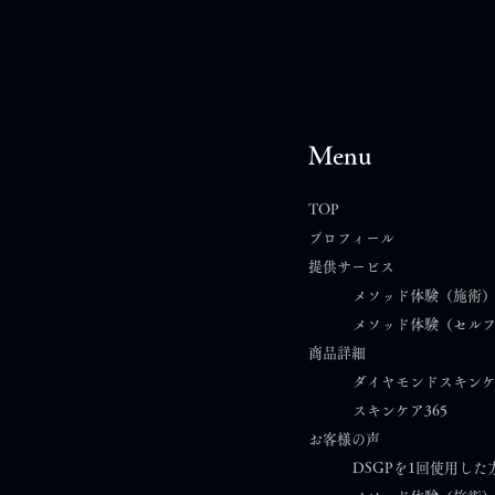
Menu
TOP
プロフィール
提供サービス
【心と体と肌の定期便｜2026
沖縄
メソッド体験（施術
メソッド体験（セル
年6月号】自分の声を、ちゃ
旅に
商品詳細
んと聞く。
ダイヤモンドスキン
スキンケア365​
お客様の声
DSGPを1回使用した