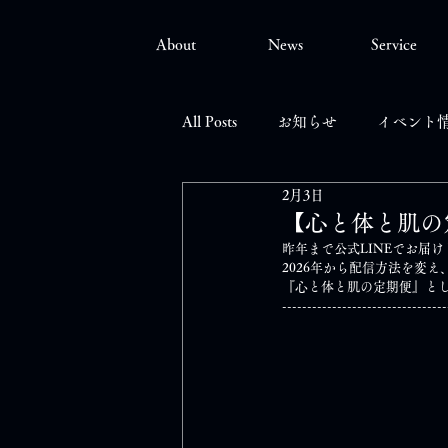
About
News
Service
All Posts
お知らせ
イベント
2月3日
【心と体と肌の
昨年まで公式LINEでお届
2026年から配信方法を変
『心と体と肌の定期便』と
---------------------------------