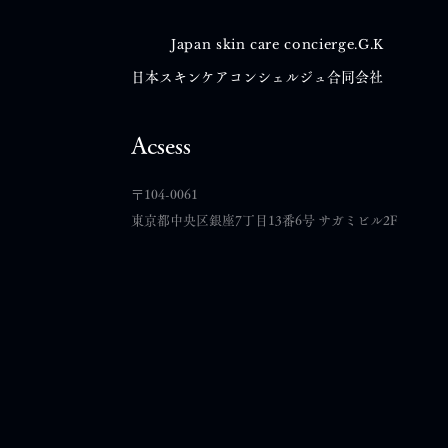
Japan skin care concierge.G.K
日本スキンケアコンシェルジュ合同会社
コメント
Acsess
​〒104-0061
コメントを追加…
東京都中央区銀座7丁目13番6号 サガミビル2F
【心と体と肌の定期便｜2026
年8月号】気になっていたこ
とを、一つやってみる。