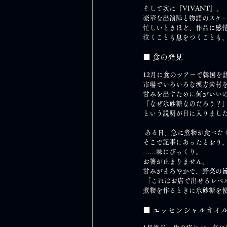
そして次に『VIVANT』。
豪華な出演陣と物語のスケ
忙しいときほど、作品に感
泣くことも息をつくことも
■ 食の発見
12月に食のツアーで韓国を
市場でいろいろな漢方素材
甘みを出すために何がいいの
「なぜ氷砂糖なのだろう？
という説明が目に入りまし
 ある日、急に煮物が食べた
そこで記事にあったとおり
……味にびっくり。 
お箸が止まりません。 
甘みがまろやかで、野菜の
 「これはお店で出せるレベ
煮物を作るときに氷砂糖を
■ エッセンシャルオイ