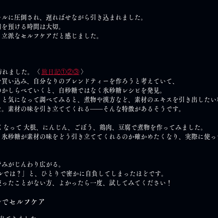
ールに圧倒され、遅ればせながら引き込まれました。
情を預ける時間は大切。
、立派なセルフケアだと感じました。
訪れました。〈 
旅日記①②③
 〉
を買い込み、自分なりのブレンドティーを作ろうと考えていて、
かしらべていくと、白砂糖ではなく氷砂糖レシピを発見。 
」と気になって調べてみると、煮物や漢方など、素材のエキスを引き出したい
た。素材の味を引き立ててくれる――そんな特徴があるそうです。
くなって 大根、にんじん、ごぼう、鶏肉、豆腐で煮物を作ってみました。 
、氷砂糖が素材の味をどう引き立ててくれるのか確かめたくなり、実際に使っ
旨みがじんわり広がる。
ルでは？」と、ひとりで密かに自負してしまったほどです。 
使ったことがない方、よかったら一度、試してみてください！
ルでセルフケア