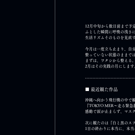
12月中旬から数日前まで予
ふとした瞬間に呼吸の浅さ
生活リズムそのものを見直
今月は一度立ち止まり、自
整っていない状態のままで
まずは、ワタシから整える
2月はその実践の月にします
--------------------------------
■ 最近観た作品
沖縄へ向かう飛行機の中で
『TOKYO MER～走る緊
感動で涙が止まらず、マス
次に観たのは『白と黒のスプ
1日の終わりに本当に、本当