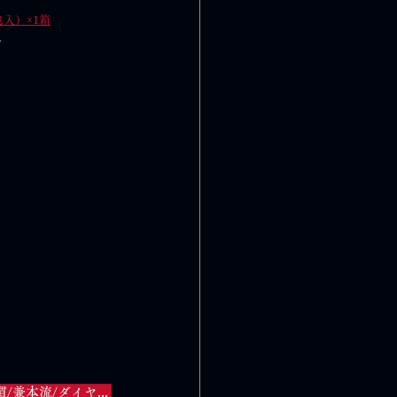
入）×1箱
。
心と体と肌/定期便/スキンケア/セルフケア/エッセンシャルオイル/暮らしを整える/美容習慣/兼本流/ダイヤモンドスキンケア/2026年2月