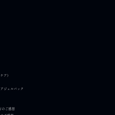
で出会える場所｜沖縄の
）
フケア）
、肌を整える寄り道を。
ケアジェルパック
方のご感想