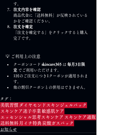
す。
注文内容を確認
商品代金に「送料無料」が反映されている
かをご確認ください。
注文を確定
「注文を確定する」をクリックすると購入
完了です。
💡 ご利用上の注意
クーポンコード 
skincare365
 は 
毎月3日限
定
 でご利用いただけます。
1回のご注文につき1クーポンが適用されま
す。
他の割引クーポンとの併用はできません。
タグ：
美肌習慣
ダイヤモンドスキンジェルパック
スキンケア迷子卒業
敏感肌ケア
エッセンシャル思考スキンケア
スキンケア通販
送料無料
月イチ特典
炭酸ガスパック
お知らせ