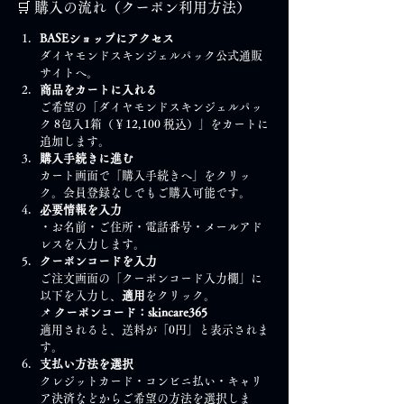
🛒 購入の流れ（クーポン利用方法）
BASEショップにアクセス
ダイヤモンドスキンジェルパック公式通販
サイトへ。
商品をカートに入れる
ご希望の「ダイヤモンドスキンジェルパッ
ク 8包入1箱（￥12,100 税込）」をカートに
追加します。
購入手続きに進む
カート画面で「購入手続きへ」をクリッ
ク。会員登録なしでもご購入可能です。
必要情報を入力
・お名前・ご住所・電話番号・メールアド
レスを入力します。
クーポンコードを入力
ご注文画面の「クーポンコード入力欄」に
以下を入力し、
適用
をクリック。
📌 
クーポンコード：skincare365
適用されると、送料が「0円」と表示されま
す。
支払い方法を選択
クレジットカード・コンビニ払い・キャリ
ア決済などからご希望の方法を選択しま